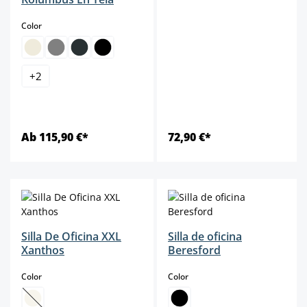
select
Color
+
2
Ab 115,90 €*
72,90 €*
Silla De Oficina XXL
Silla de oficina
Xanthos
Beresford
select
select
Color
Color
(Esta opción no está disponible en este momento.)