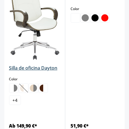
select
Color
Silla de oficina Dayton
select
Color
(Esta opción no está disponible en este momento.)
+
4
Ab 149,90 €*
51,90 €*