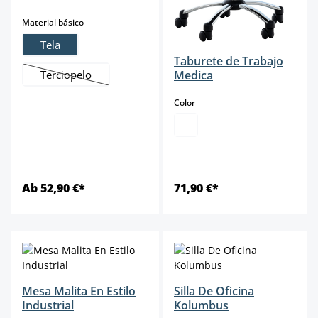
select
Material básico
Tela
Taburete de Trabajo
Medica
Terciopelo
(Esta opción no está disponible en este momento.)
select
Color
Ab 52,90 €*
71,90 €*
Mesa Malita En Estilo
Silla De Oficina
Industrial
Kolumbus