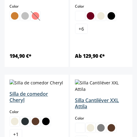
select
select
Color
Color
(Esta opción no está disponible en este momento.)
+
6
194,90 €*
Ab 129,90 €*
Silla de comedor
Cheryl
Silla Cantiléver XXL
Attila
select
Color
select
Color
+
1