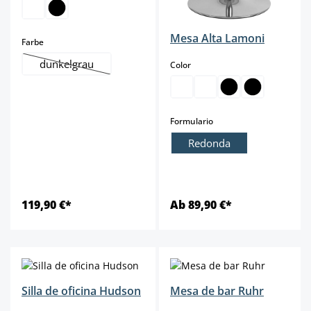
Mesa Alta Lamoni
select
Farbe
dunkelgrau
select
Color
(Esta opción no está disponible en este momento.)
select
Formulario
Redonda
119,90 €*
Ab 89,90 €*
Silla de oficina Hudson
Mesa de bar Ruhr