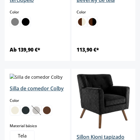
terciopelo
Beverley de tela
select
select
Color
Color
Ab 139,90 €*
113,90 €*
Silla de comedor Colby
select
Color
(Esta opción no está disponible en este momento.)
select
Material básico
Tela
Sillon Kioni tapizado