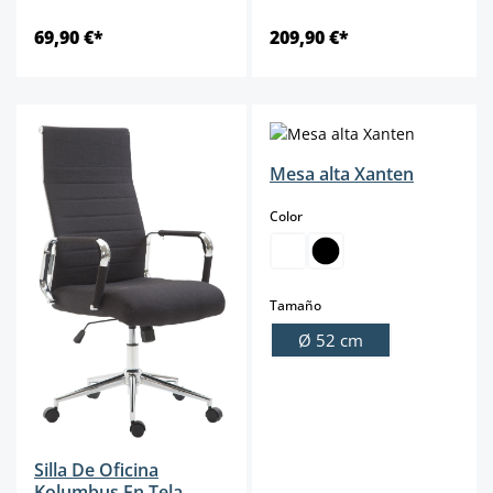
69,90 €*
209,90 €*
Mesa alta Xanten
select
Color
select
Tamaño
Ø 52 cm
Silla De Oficina
Kolumbus En Tela