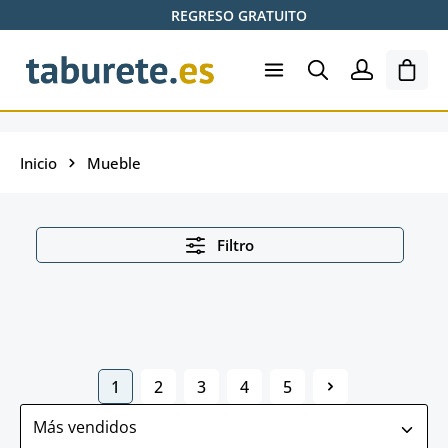
REGRESO GRATUITO
Saltar al contenido principal
El ca
Inicio
Mueble
Filtro
1
2
3
4
5
Página
Página
Página
Página
Página