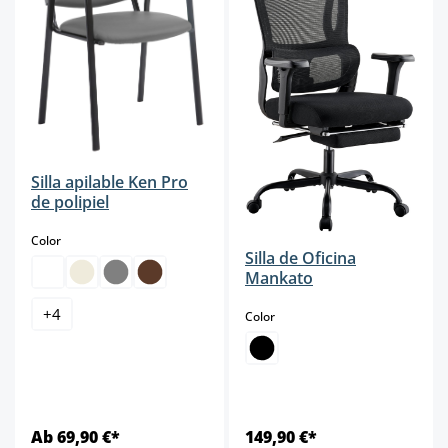
Silla apilable Ken Pro
de polipiel
select
Color
Silla de Oficina
Mankato
+
4
select
Color
Ab 69,90 €*
149,90 €*