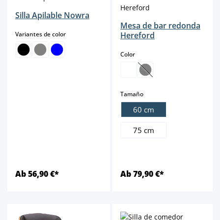
Silla Apilable Nowra
Mesa de bar redonda
select
Variantes de color
Hereford
select
Color
(Esta opción no está dis
select
Tamaño
60 cm
75 cm
Ab 56,90 €*
Ab 79,90 €*