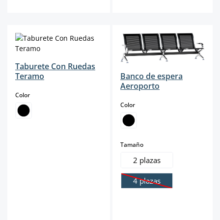
Taburete Con Ruedas
Teramo
Banco de espera
Aeroporto
select
Color
select
Color
select
Tamaño
2 plazas
4 plazas
(Esta opción no está dis