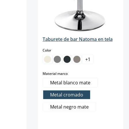
Taburete de bar Natoma en tela
select
Color
+
1
select
Material marco
Metal blanco mate
Metal cromado
Metal negro mate