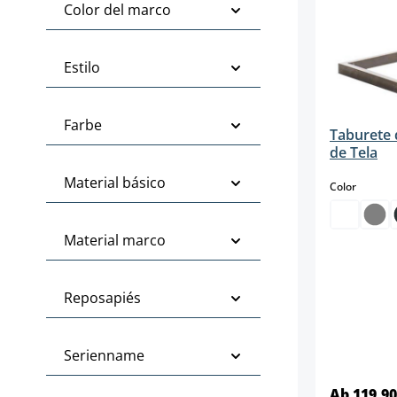
Color del marco
Estilo
Farbe
Taburete 
de Tela
Material básico
select
Color
Material marco
Reposapiés
Serienname
Ab 119,90