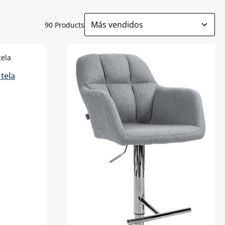
90 Products
tela