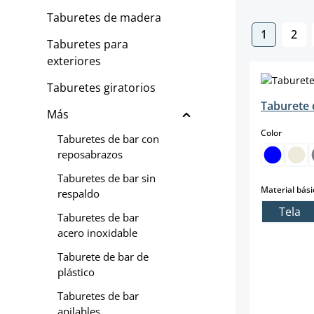
Taburetes de madera
1
2
Página
Pág
Taburetes para
exteriores
Taburetes giratorios
Taburete 
Más
select
Color
Taburetes de bar con
reposabrazos
Taburetes de bar sin
Material bási
respaldo
Tela
Taburetes de bar
acero inoxidable
Taburete de bar de
plástico
Taburetes de bar
apilables