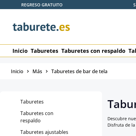
REGRESO GRATUITO
S
tar al contenido principal
Saltar a la búsqueda
Saltar a la navegación principal
Inicio
Taburetes
Taburetes con respaldo
Ta
Inicio
Más
Taburetes de bar de tela
Tabur
Taburetes
Taburetes con
Descubre nues
respaldo
Disfruta de la
Taburetes ajustables