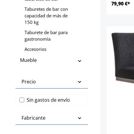
79,90 €*
Taburetes de bar con
capacidad de más de
150 kg
Taburete de bar para
gastronomía
Accesorios
Mueble
Precio
Añadir filtro: Envío gratis
Sin gastos de envío
Fabricante