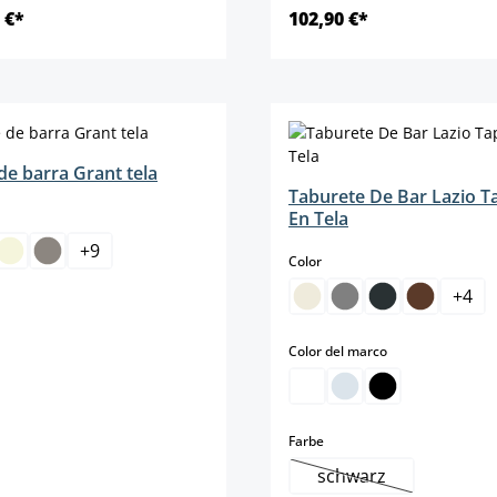
 €*
102,90 €*
Detalles
Detalles
de barra Grant tela
Taburete De Bar Lazio T
En Tela
+
9
select
Color
+
4
select
Color del marco
select
Farbe
schwarz
(Esta opción no est