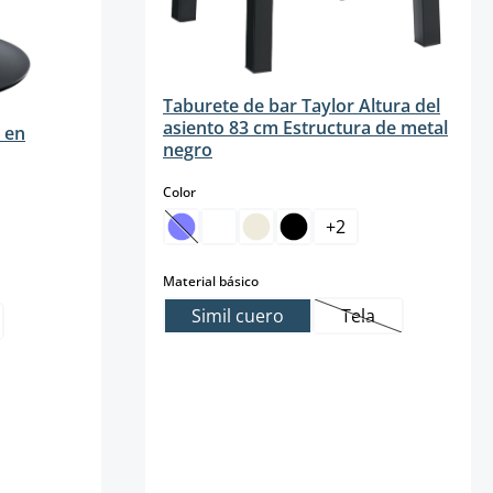
Taburete de bar Taylor Altura del
asiento 83 cm Estructura de metal
 en
negro
select
Color
+
2
(Esta opción no está disponible en este m
select
Material básico
Simil cuero
Tela
(Esta opción no e