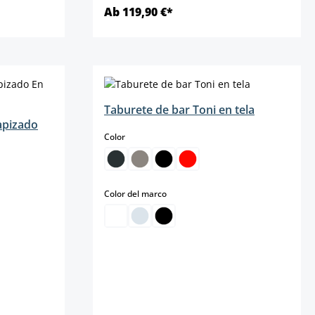
Ab 119,90 €*
Detalles
Taburete de bar Toni en tela
apizado
select
Color
select
Color del marco
á disponible en este momento.)