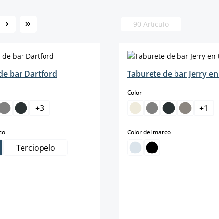
90 Artículo
ina
de bar Dartford
Taburete de bar Jerry en 
select
Color
+
3
+
1
select
select
co
Color del marco
Terciopelo