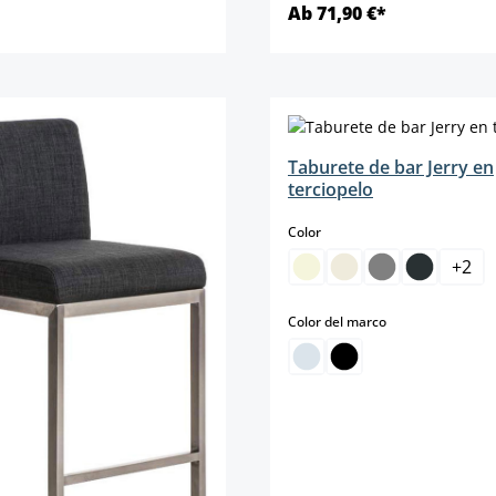
Ab 71,90 €*
Detalles
Detalles
Taburete de bar Jerry en
terciopelo
select
Color
+
2
select
Color del marco