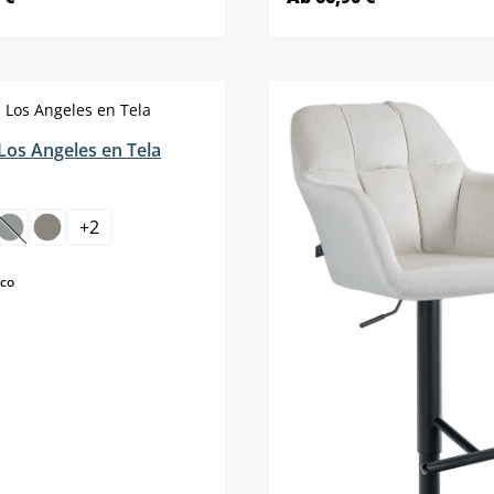
Detalles
Detalles
Los Angeles en Tela
+
2
(Esta opción no está disponible en este momento.)
select
rco