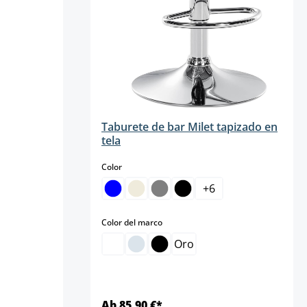
Taburete de bar Milet tapizado en
tela
select
Color
+
6
select
Color del marco
Oro
Ab 85,90 €*