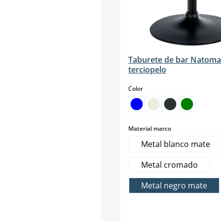
Taburete de bar Natoma
terciopelo
select
Color
select
Material marco
Metal blanco mate
Metal cromado
Metal negro mate