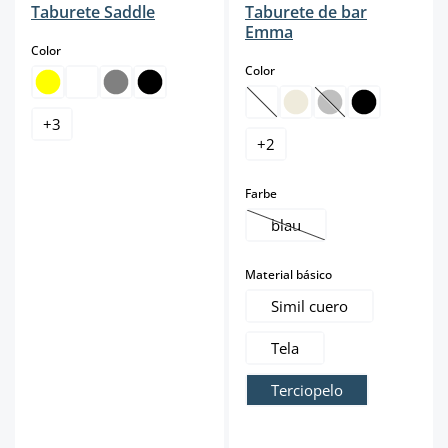
Taburete Saddle
Taburete de bar
Emma
select
Color
select
Color
(Esta opción no está disponibl
(Esta opción no est
+
3
+
2
select
Farbe
blau
(Esta opción no está dispo
select
Material básico
Simil cuero
Tela
Terciopelo