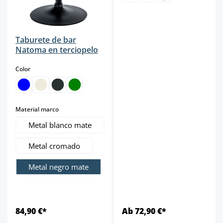
Taburete de bar
Natoma en terciopelo
select
Color
select
Material marco
Metal blanco mate
Metal cromado
Metal negro mate
84,90 €*
Ab 72,90 €*