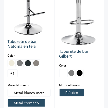
Taburete de bar
Natoma en tela
Taburete de bar
select
Color
Gilbert
select
Color
+
1
select
select
Material básico
Material marco
Plástico
Metal blanco mate
Metal cromado