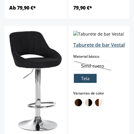
Ab 79,90 €*
79,90 €*
Taburete de bar Vestal
select
Material básico
Simil cuero
(Esta opción no está d
Tela
select
Variantes de color