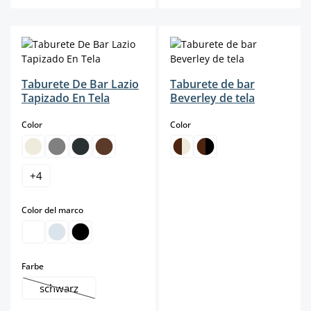
Taburete De Bar Lazio
Taburete de bar
Tapizado En Tela
Beverley de tela
select
select
Color
Color
+
4
select
Color del marco
select
Farbe
schwarz
(Esta opción no está disponible en este momento.)