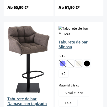
Ab 65,90 €*
Ab 61,90 €*
Taburete de bar
Minosa
select
Color
(Esta opción no está disponibl
(Esta opción no está dis
(Esta opción no est
+
2
select
Material básico
Simil cuero
Taburete de bar
Tela
Damaso con tapizado