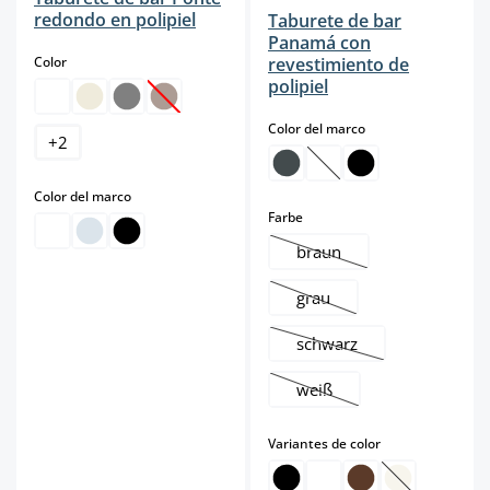
redondo en polipiel
Taburete de bar
Panamá con
select
Color
revestimiento de
polipiel
(Esta opción no está disponible en este momento.
select
Color del marco
+
2
(Esta opción no está dis
select
Color del marco
select
Farbe
braun
(Esta opción no está disp
grau
(Esta opción no está dispo
schwarz
(Esta opción no está dis
weiß
(Esta opción no está dispo
select
Variantes de color