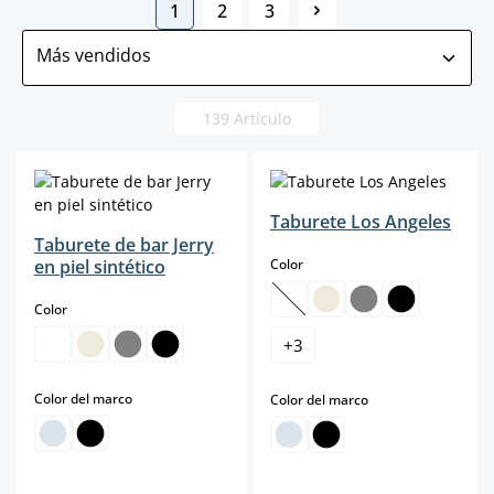
1
2
3
Página
Página
Página
139 Artículo
Taburete Los Angeles
Taburete de bar Jerry
select
en piel sintético
Color
select
Color
(Esta opción no está disponibl
+
3
select
Color del marco
select
Color del marco