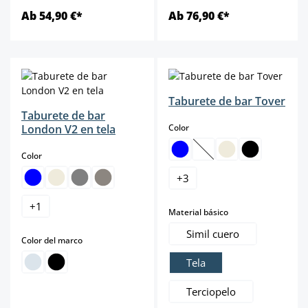
Ab 54,90 €*
Ab 76,90 €*
Taburete de bar Tover
Taburete de bar
select
London V2 en tela
Color
select
Color
(Esta opción no está dis
+
3
+
1
select
Material básico
Simil cuero
select
Color del marco
Tela
Terciopelo