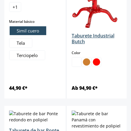
+
1
select
Material básico
Simil cuero
Taburete Industrial
Butch
Tela
select
Color
Terciopelo
44,90 €*
Ab 94,90 €*
Taburete de bar Ponte