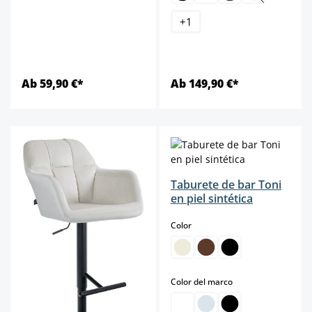
(Esta opción 
+
1
Ab 59,90 €*
Ab 149,90 €*
Taburete de bar Toni
en piel sintética
select
Color
select
Color del marco