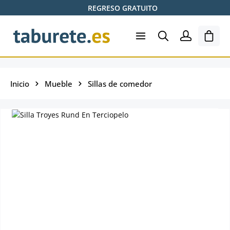
REGRESO GRATUITO
Saltar al contenido principal
El ca
Inicio
Mueble
Sillas de comedor