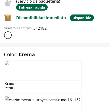
(Servicio de paquetería)
Entrega rápida
Disponibilidad inmediata
Disponible
312182
Número de artículo:
Mostrar más información sobre el producto
select
Color:
Crema
Crema
Crema
79,90 €
Gris