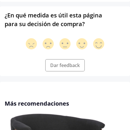
¿En qué medida es útil esta página
para su decisión de compra?
Dar feedback
Omitir la galería de productos
Más recomendaciones