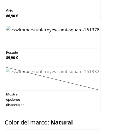
Gris
86,90 €
Rosado
Rosado
89,90 €
pink
(Esta opción no está disponible en este mom
Mostrar
opciones
disponibles
select
Color del marco:
Natural