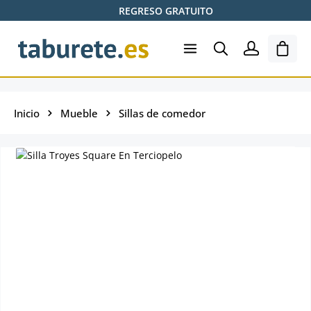
REGRESO GRATUITO
Saltar al contenido principal
El ca
Inicio
Mueble
Sillas de comedor