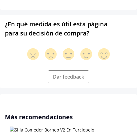
¿En qué medida es útil esta página
para su decisión de compra?
Dar feedback
Omitir la galería de productos
Más recomendaciones