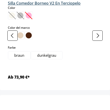
Silla Comedor Borneo V2 En Terciopelo
select
Color
(Esta opción no está disponible en este momento.)
(Esta opción no está disponible en este momento.)
(Esta opción no está disponible en este momento.)
select
Color del marco
select
Farbe
braun
dunkelgrau
Ab 73,90 €*