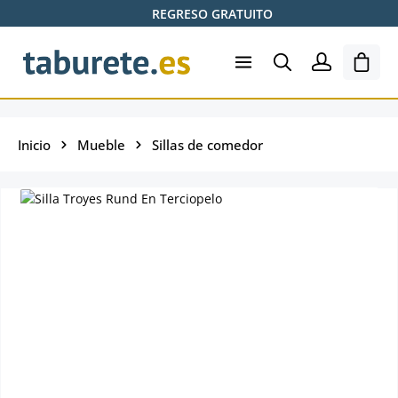
REGRESO GRATUITO
Saltar al contenido principal
El ca
Inicio
Mueble
Sillas de comedor