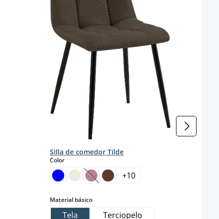
Materi
T
Silla de comedor Tilde
select
Color
+
10
(Esta opción no está disponible en est
select
Material básico
Tela
Terciopelo