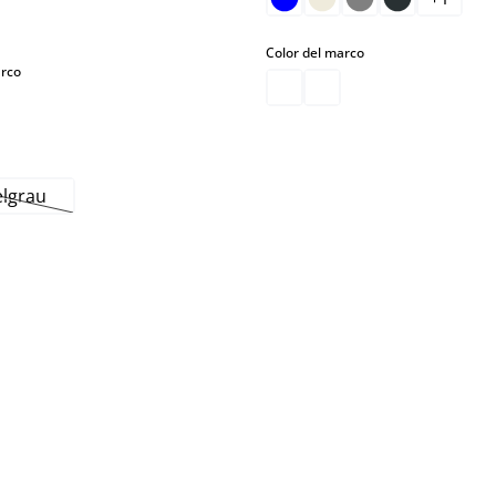
select
Color del marco
select
arco
sta opción no está disponible en este momento.)
lgrau
(Esta opción no está disponible en este momento.)