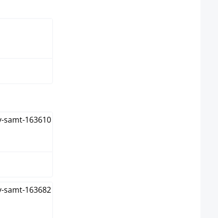
oscuro
lect
al
o