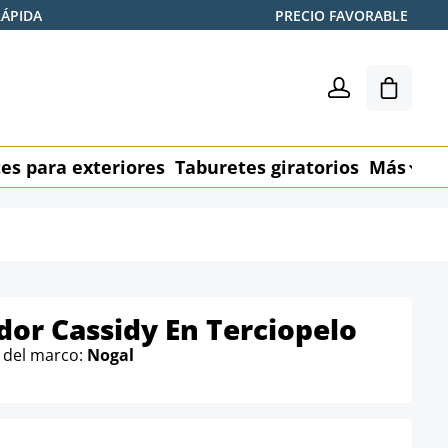
RÁPIDA
PRECIO FAVORABLE
El carr
es para exteriores
Taburetes giratorios
Más
M
dor Cassidy En Terciopelo
r del marco:
Nogal