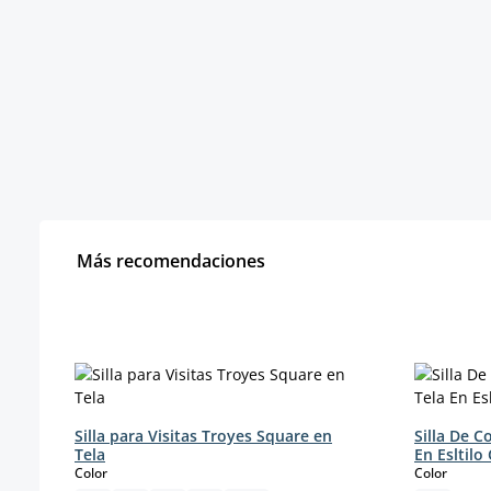
Más recomendaciones
Omitir la galería de productos
Silla para Visitas Troyes Square en
Silla De 
Tela
En Esltilo
select
select
Color
Color