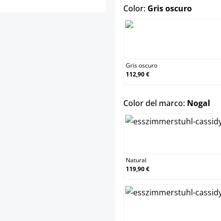
select
Color:
Gris oscuro
Gris 
Gris oscuro
112,90 €
se
Color del marco:
Nogal
Natur
Natural
119,90 €
Negr