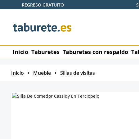
REGRESO GRATUITO
S
tar al contenido principal
Saltar a la búsqueda
Saltar a la navegación principal
Inicio
Taburetes
Taburetes con respaldo
Ta
Inicio
Mueble
Sillas de visitas