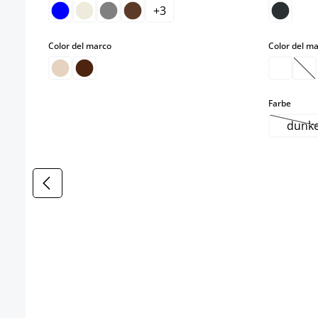
+
3
select
Color del marco
Color del m
(E
select
Farbe
dunke