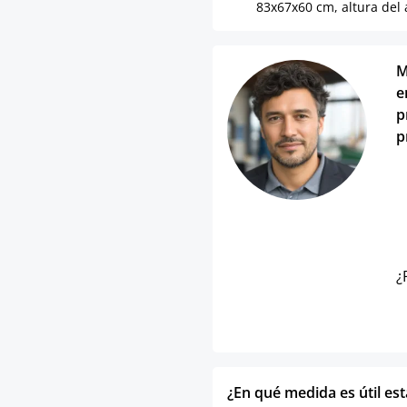
83x67x60 cm, altura del 
M
e
p
p
¿
¿En qué medida es útil es