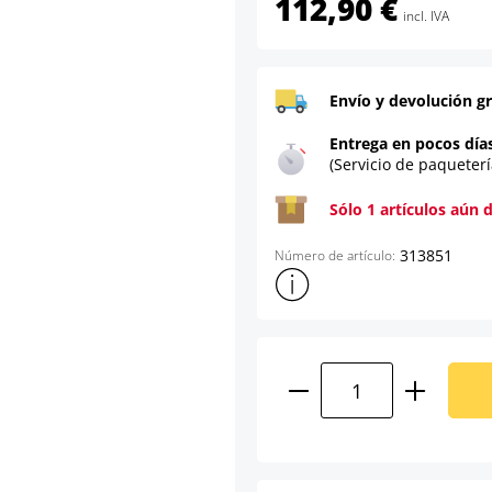
112,90 €
incl. IVA
Envío y devolución gr
Entrega en pocos día
(Servicio de paqueterí
Sólo 1 artículos aún 
313851
Número de artículo:
Mostrar más información sob
Cantidad del prod