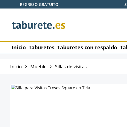
REGRESO GRATUITO
S
tar al contenido principal
Saltar a la búsqueda
Saltar a la navegación principal
Inicio
Taburetes
Taburetes con respaldo
Ta
Inicio
Mueble
Sillas de visitas