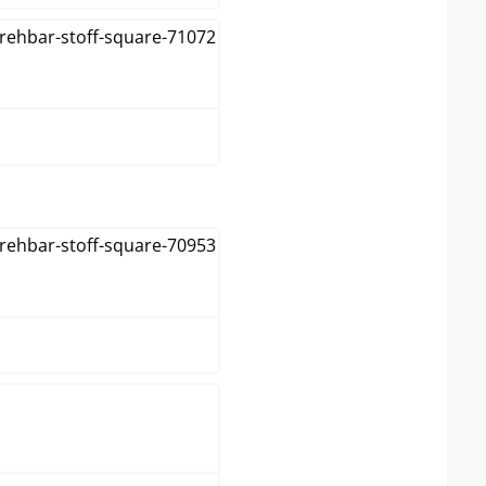
Verde
lect
Natural
Nogal