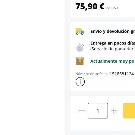
75,90 €
incl. IVA
Envío y devolución gr
Entrega en pocos día
(Servicio de paqueterí
Actualmente muy popu
1518581124
Número de artículo:
Mostrar más información sob
Cantidad del prod