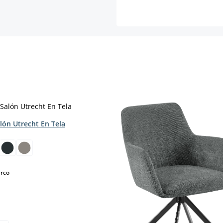
alón Utrecht En Tela
select
arco