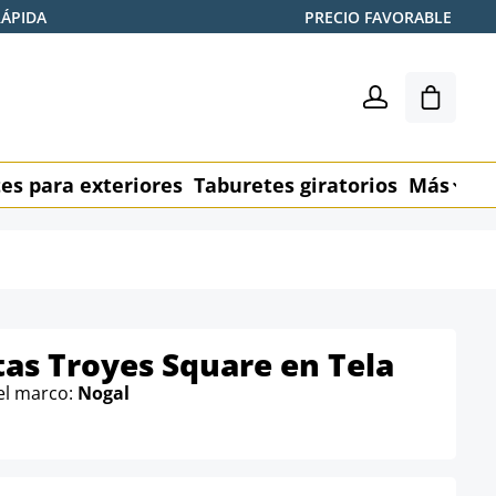
RÁPIDA
PRECIO FAVORABLE
El carr
es para exteriores
Taburetes giratorios
Más
M
itas Troyes Square en Tela
el marco:
Nogal