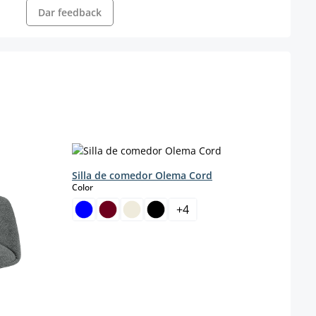
Dar feedback
Silla de comedor Olema Cord
Silla
select
s
Color
Color
+
4
Color 