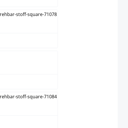
Gris oscuro
Gris topo
Marrón