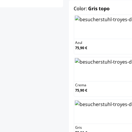
select
Color:
Gris topo
Azul
75,90 €
Crema
75,90 €
Gris