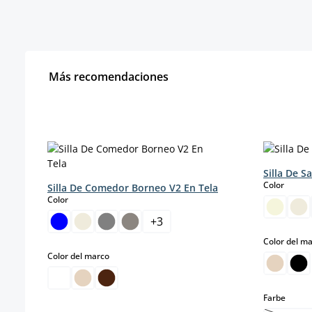
Más recomendaciones
Omitir la galería de productos
Silla De S
select
Color
Silla De Comedor Borneo V2 En Tela
select
Color
+
3
Color del m
select
Color del marco
select
Farbe