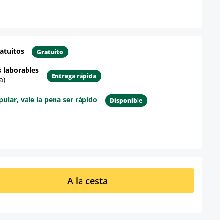
atuitos
Gratuito
s laborables
Entrega rápida
a)
lar, vale la pena ser rápido
Disponible
re el producto
ucto: introduce la cantidad deseada o u
A la cesta