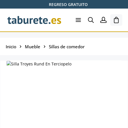
REGRESO GRATUITO
Saltar al contenido principal
El ca
Inicio
Mueble
Sillas de comedor