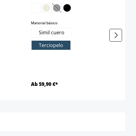
(Esta opción no está disponible en est
Materi
T
select
Material básico
Simil cuero
Terciopelo
Ab 59,90 €*
32,9
Detalles