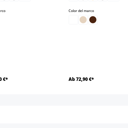
select
select
arco
Color del marco
0 €*
Ab 72,90 €*
Detalles
Detalles