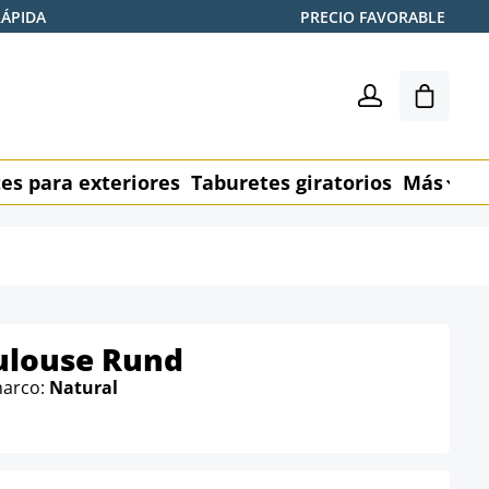
RÁPIDA
PRECIO FAVORABLE
El carr
es para exteriores
Taburetes giratorios
Más
M
oulouse Rund
marco:
Natural