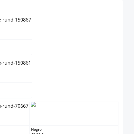
o
ja
Negro
Negro