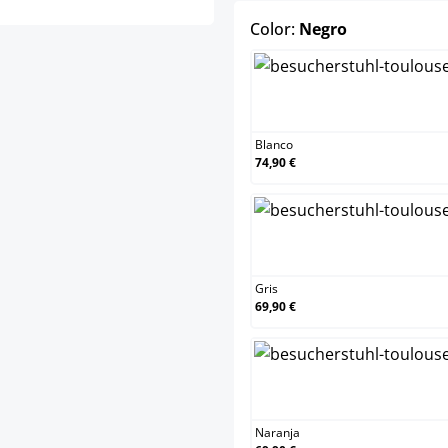
select
Color:
Negro
Blanc
Blanco
74,90 €
Gris
Gris
69,90 €
Naran
Naranja