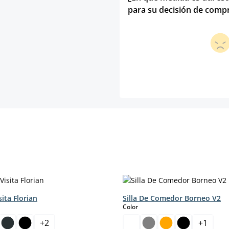
para su decisión de comp
sita Florian
Silla De Comedor Borneo V2
select
Color
+
2
+
1