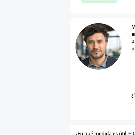
M
e
p
p
¿
¿En qué medida es útil es