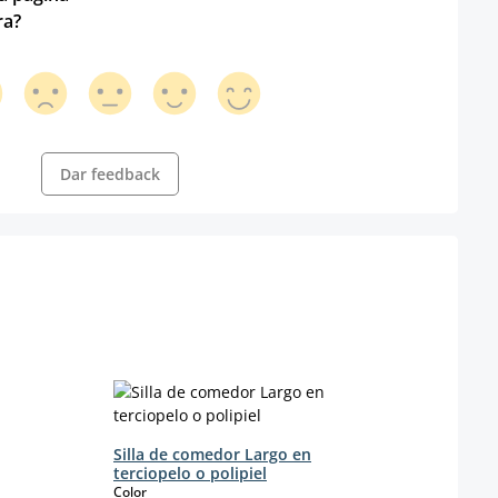
ra?
Dar feedback
Sill
s
Color
Silla de comedor Largo en
terciopelo o polipiel
select
Color
(E