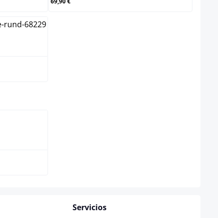
69,90 €
select
l
Servicios