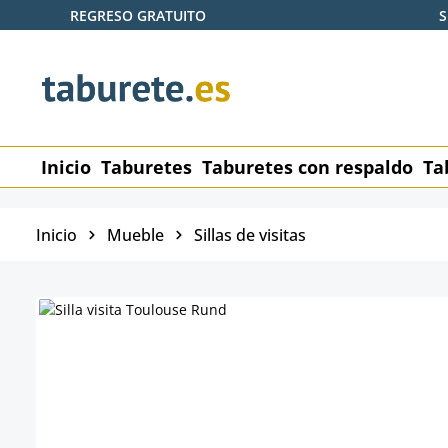
REGRESO GRATUITO
S
tar al contenido principal
Saltar a la búsqueda
Saltar a la navegación principal
Inicio
Taburetes
Taburetes con respaldo
Ta
Inicio
Mueble
Sillas de visitas