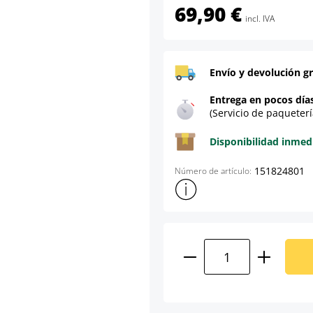
69,90 €
incl. IVA
Envío y devolución gr
Entrega en pocos día
(Servicio de paqueterí
Disponibilidad inmed
151824801
Número de artículo:
Mostrar más información sob
Cantidad del prod