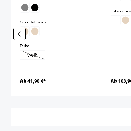
Color del m
select
Color del marco
select
Farbe
weiß
(Esta opción no está disponible en este momento.)
Ab 41,90 €*
Ab 103,9
Detalles