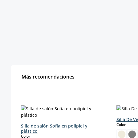
Más recomendaciones
Omitir la galería de productos
Silla De Vi
select
Color
Silla de salón Sofía en polipiel y
plástico
select
Color