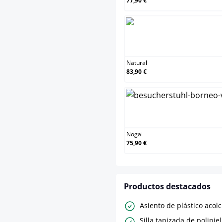
77,90 €
Na
Natural
83,90 €
No
Nogal
75,90 €
Productos destacados
Asiento de plástico acol
Silla tapizada de polipie