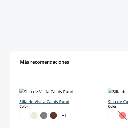
Más recomendaciones
Omitir la galería de productos
Silla de Visita Calais Rund
Silla de 
select
select
Color
Color
+
1
(E