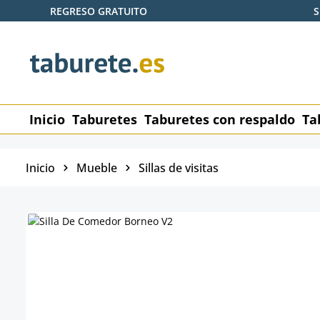
REGRESO GRATUITO
S
tar al contenido principal
Saltar a la búsqueda
Saltar a la navegación principal
Inicio
Taburetes
Taburetes con respaldo
Ta
Inicio
Mueble
Sillas de visitas