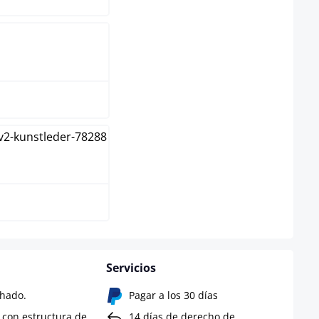
tural
gal
Servicios
chado.
Pagar a los 30 días
l con estructura de
14 días de derecho de