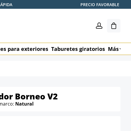
RÁPIDA
PRECIO FAVORABLE
El carr
es para exteriores
Taburetes giratorios
Más
M
dor Borneo V2
 marco:
Natural