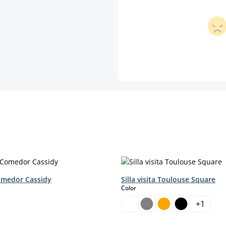
Comedor Cassidy
Silla visita Toulouse Square
select
Color
+
1
sta opción no está disponible en este momento.)