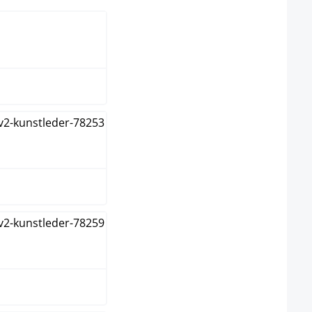
anco
s
ranja