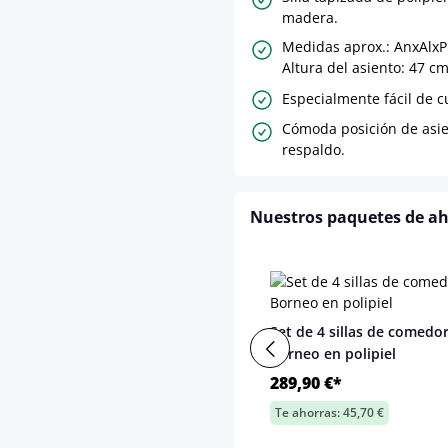
madera.
Medidas aprox.: AnxAlxP
Altura del asiento: 47 cm
Especialmente fácil de c
Cómoda posición de asie
respaldo.
Nuestros paquetes de a
Set de 4 sillas de comedo
Borneo en polipiel
289,90 €*
Te ahorras: 45,70 €