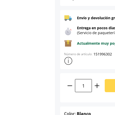
Envío y devolución gr
Entrega en pocos día
(Servicio de paqueterí
Actualmente muy popu
151996302
Número de artículo:
Mostrar más información sob
Cantidad del prod
select
Color:
Blanco