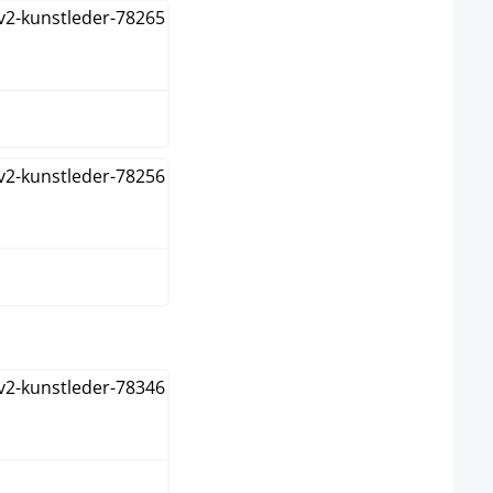
gro
rde
select
anco