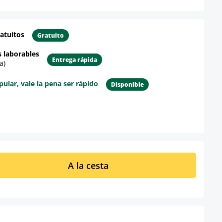
atuitos
Gratuito
s laborables
Entrega rápida
a)
lar, vale la pena ser rápido
Disponible
re el producto
ucto: introduce la cantidad deseada o u
A la cesta