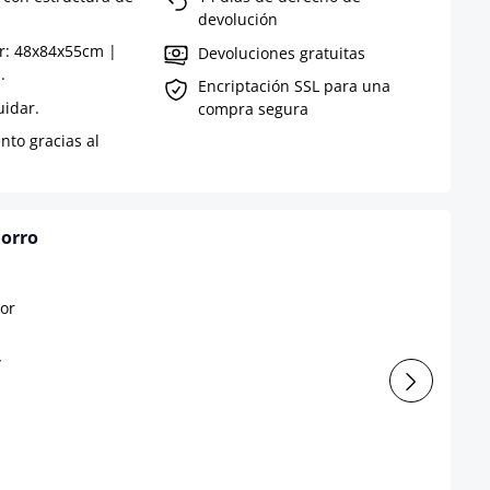
devolución
r: 48x84x55cm |
Devoluciones gratuitas
.
Encriptación SSL para una
uidar.
compra segura
nto gracias al
horro
r