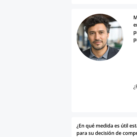
M
e
p
p
¿
¿En qué medida es útil es
para su decisión de comp