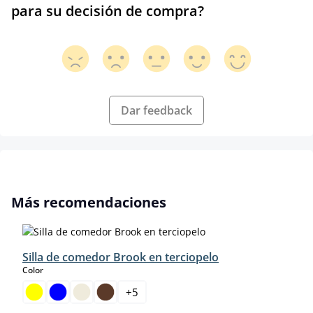
para su decisión de compra?
Dar feedback
Omitir la galería de productos
Más recomendaciones
Silla de comedor Brook en terciopelo
select
Color
+
5