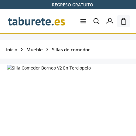
REGRESO GRATUITO
Saltar al contenido principal
El ca
Inicio
Mueble
Sillas de comedor