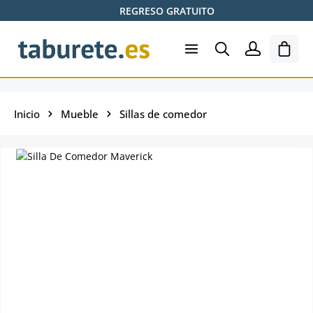
REGRESO GRATUITO
Saltar al contenido principal
El ca
Inicio
Mueble
Sillas de comedor