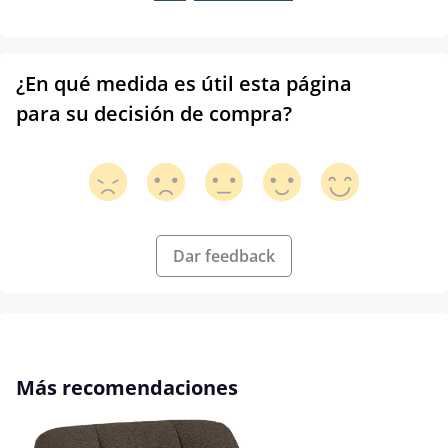
¿En qué medida es útil esta página
para su decisión de compra?
Dar feedback
Omitir la galería de productos
Más recomendaciones