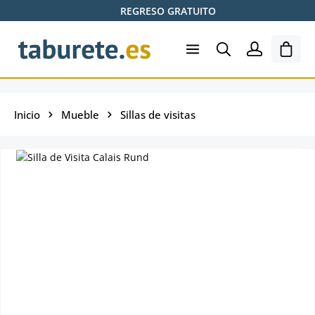
REGRESO GRATUITO
Saltar al contenido principal
El ca
Inicio
Mueble
Sillas de visitas