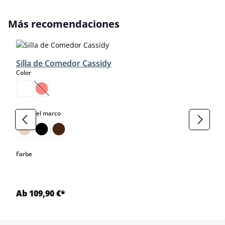
Omitir la galería de productos
Más recomendaciones
Silla de Comedor Cassidy
select
Color
(Esta opción no está disponible en este momento.)
select
Color del marco
select
Farbe
Ab 109,90 €*