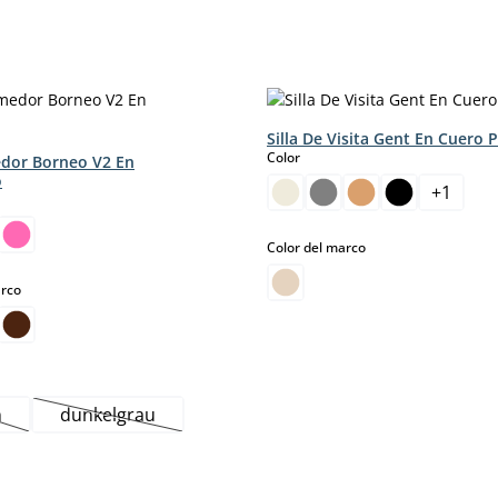
Silla De Visita Gent En Cuero 
select
Color
edor Borneo V2 En
o
+
1
select
Color del marco
select
arco
n
dunkelgrau
ta opción no está disponible en este momento.)
(Esta opción no está disponible en este momento.)