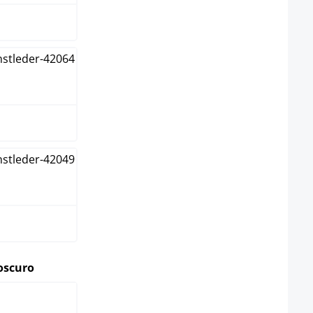
ón
o
select
oscuro