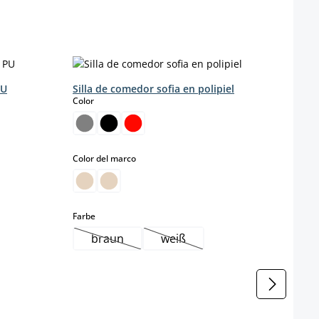
PU
Silla de comedor sofia en polipiel
select
Color
select
Color del marco
select
Farbe
braun
weiß
(Esta opción no está disponible en este mom
(Esta opción no está disponib
Silla