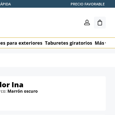
RÁPIDA
PRECIO FAVORABLE
El carr
es para exteriores
Taburetes giratorios
Más
M
dor Ina
rco:
Marrón oscuro