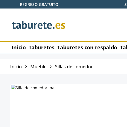
REGRESO GRATUITO
S
tar al contenido principal
Saltar a la búsqueda
Saltar a la navegación principal
Inicio
Taburetes
Taburetes con respaldo
Ta
Inicio
Mueble
Sillas de comedor