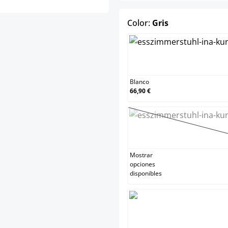
select
Color:
Gris
Blanc
Blanco
66,90 €
Crem
(Esta 
Mostrar
opciones
disponibles
Gris