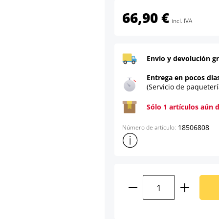
66,90 €
incl. IVA
Envío y devolución gr
Entrega en pocos día
(Servicio de paqueterí
Sólo 1 artículos aún 
18506808
Número de artículo:
Mostrar más información sob
Cantidad del prod