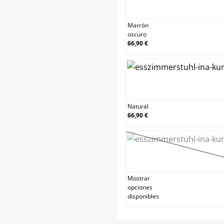
Marró
Marrón
oscuro
66,90 €
Natur
Natural
66,90 €
Negr
(Esta 
Mostrar
opciones
disponibles