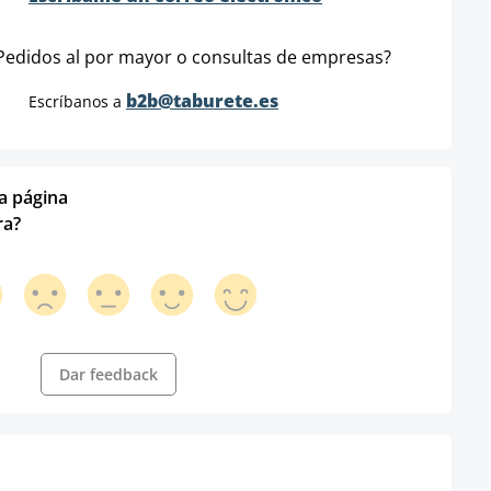
Pedidos al por mayor o consultas de empresas?
b2b@taburete.es
Escríbanos a
ta página
ra?
Dar feedback