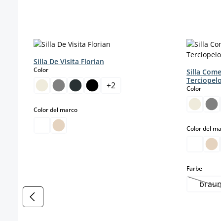
Omitir la galería de productos
Silla De Visita Florian
select
Color
Silla Com
Terciopel
+
2
select
Color
select
Color del marco
Color del m
select
Farbe
brau
(Es