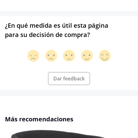
¿En qué medida es útil esta página
para su decisión de compra?
Dar feedback
Omitir la galería de productos
Más recomendaciones