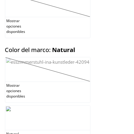
Negro
(Esta opción no está disponible en este momento
Mostrar
opciones
disponibles
select
Color del marco:
Natural
Marrón oscuro
(Esta opción no está disponible en este momento
Mostrar
opciones
disponibles
Natural
Natural