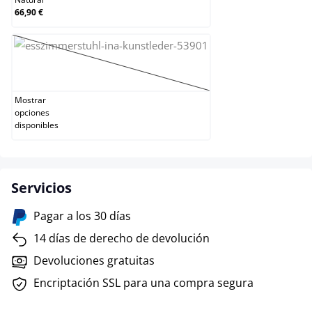
66,90 €
Negro
(Esta opción no está disponible en este momento
Mostrar
opciones
disponibles
Servicios
Pagar a los 30 días
14 días de derecho de devolución
Devoluciones gratuitas
Encriptación SSL para una compra segura