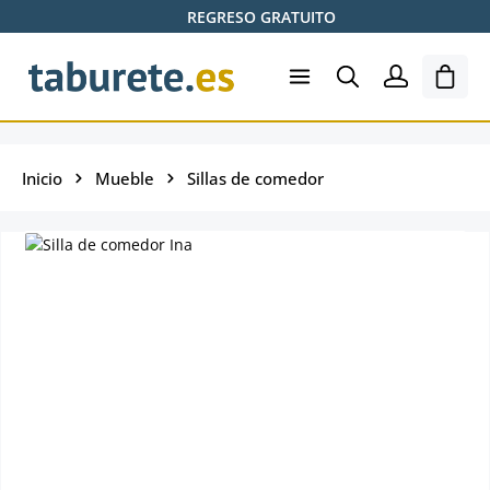
REGRESO GRATUITO
Saltar al contenido principal
El ca
Inicio
Mueble
Sillas de comedor