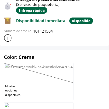
(Servicio de paquetería)
Entrega rápida
Disponibilidad inmediata
Disponible
101121504
Número de artículo:
Mostrar más información sobre el producto
select
Color:
Crema
Blanco
(Esta opción no está disponible en este momento
Mostrar
opciones
disponibles