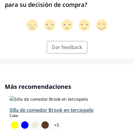
para su decisión de compra?
Dar feedback
Omitir la galería de productos
Más recomendaciones
Silla de comedor Brook en terciopelo
select
Color
+
5