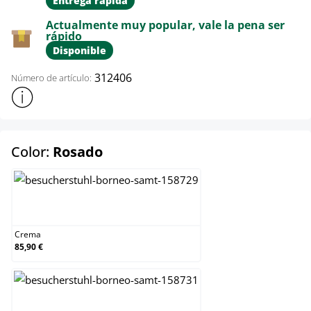
Entrega rápida
Actualmente muy popular, vale la pena ser
rápido
Disponible
312406
Número de artículo:
Mostrar más información sobre el producto
select
Color:
Rosado
Crema
Crema
85,90 €
Gris