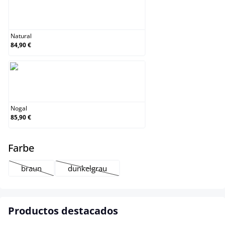
Natural
Natural
84,90 €
Nogal
Nogal
85,90 €
select
Farbe
braun
dunkelgrau
(Esta opción no está disponible en este momento.)
(Esta opción no está disponible en este mome
Productos destacados