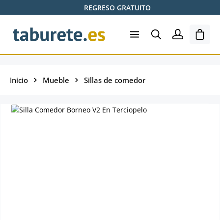
REGRESO GRATUITO
Saltar al contenido principal
El ca
Inicio
Mueble
Sillas de comedor