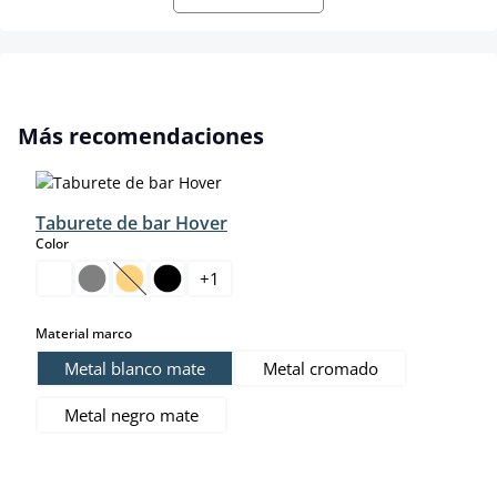
Omitir la galería de productos
Más recomendaciones
Taburete de bar Hover
select
Color
+
1
(Esta opción no está disponible en este momento.)
select
Material marco
Metal blanco mate
Metal cromado
Metal negro mate