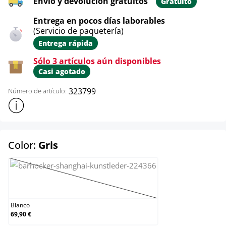
Envío y devolución gratuitos
Gratuito
Entrega en pocos días laborables
(Servicio de paquetería)
Entrega rápida
Sólo 3 artículos aún disponibles
Casi agotado
323799
Número de artículo:
Mostrar más información sobre el producto
select
Color:
Gris
Blanco
(Esta opción no está disponible en este moment
Blanco
69,90 €