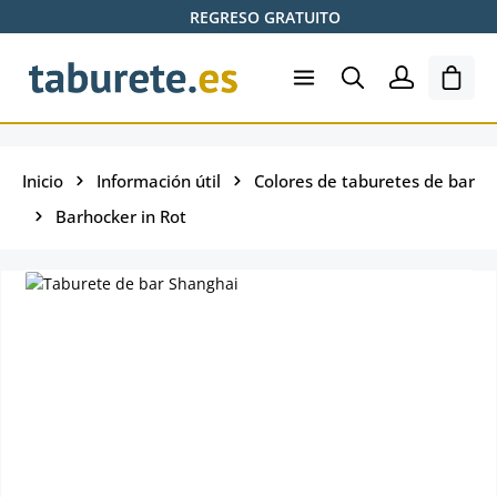
REGRESO GRATUITO
Saltar al contenido principal
El ca
Inicio
Información útil
Colores de taburetes de bar
Barhocker in Rot