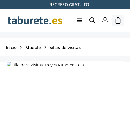
REGRESO GRATUITO
Saltar al contenido principal
El ca
Inicio
Mueble
Sillas de visitas