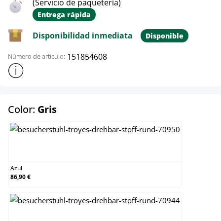
(Servicio de paquetería)
Entrega rápida
Disponibilidad inmediata
Disponible
151854608
Número de artículo:
Mostrar más información sobre el producto
select
Color:
Gris
Azul
Azul
86,90 €
Crema