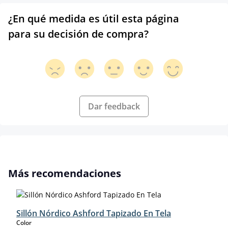
¿En qué medida es útil esta página
para su decisión de compra?
Dar feedback
Omitir la galería de productos
Más recomendaciones
Sillón Nórdico Ashford Tapizado En Tela
select
Color