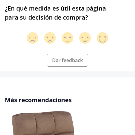
¿En qué medida es útil esta página
para su decisión de compra?
Dar feedback
Omitir la galería de productos
Más recomendaciones