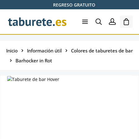
REGRESO GRATUITO
Saltar al contenido principal
El ca
Inicio
Información útil
Colores de taburetes de bar
Barhocker in Rot