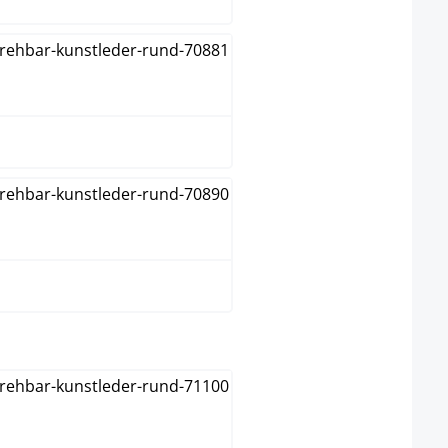
Negro
Verde
select
Blanco