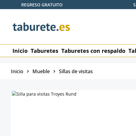
REGRESO GRATUITO
S
tar al contenido principal
Saltar a la búsqueda
Saltar a la navegación principal
Inicio
Taburetes
Taburetes con respaldo
Ta
Inicio
Mueble
Sillas de visitas