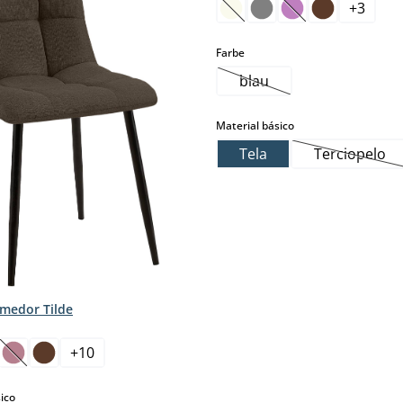
+
3
(Esta opción no está dispon
(Esta opción no es
select
Farbe
blau
(Esta opción no está dis
select
Material básico
Tela
Terciopelo
(Esta op
omedor Tilde
+
10
sta opción no está disponible en este momento.)
(Esta opción no está disponible en este momento.)
select
ico