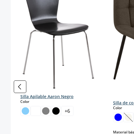
Silla Apilable Aaron Negro
select
Color
Silla de c
select
Color
+
6
(E
Material bás