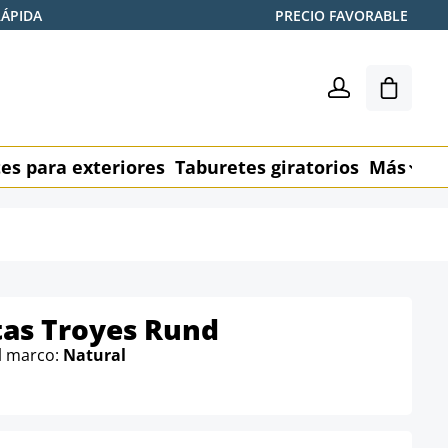
RÁPIDA
PRECIO FAVORABLE
El carr
es para exteriores
Taburetes giratorios
Más
M
itas Troyes Rund
l marco:
Natural