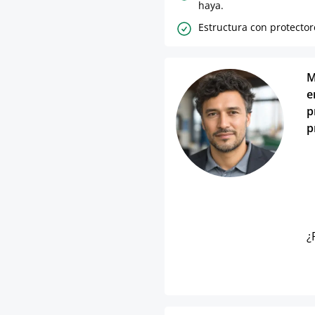
haya.
Estructura con protector
M
e
p
p
¿