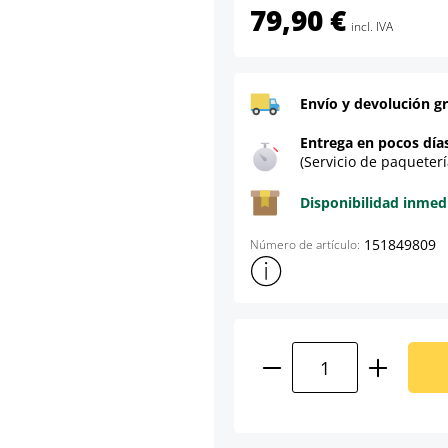
79,90 €
incl. IVA
Envío y devolución gr
Entrega en pocos día
(Servicio de paqueterí
Disponibilidad inmed
151849809
Número de artículo:
Mostrar más información sob
Cantidad del prod