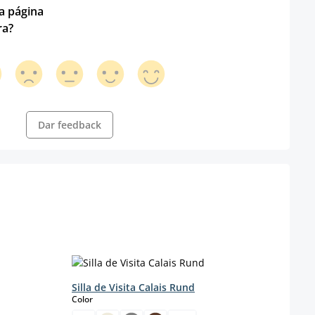
ta página
ra?
Dar feedback
Silla de Visita Calais Rund
select
Color
Sill
Terci