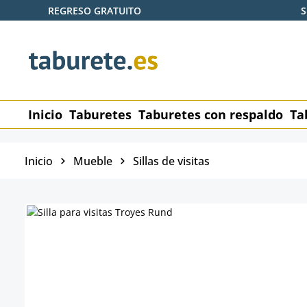
REGRESO GRATUITO
S
tar al contenido principal
Saltar a la búsqueda
Saltar a la navegación principal
Inicio
Taburetes
Taburetes con respaldo
Ta
Inicio
Mueble
Sillas de visitas