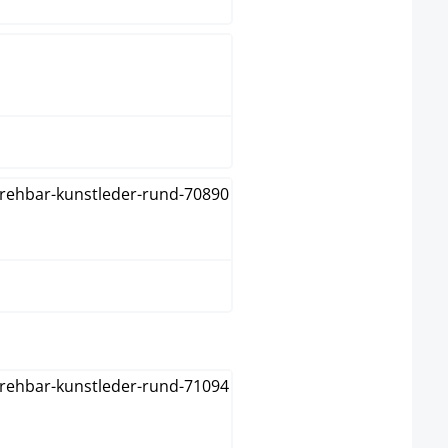
Negro
Verde
select
Blanco