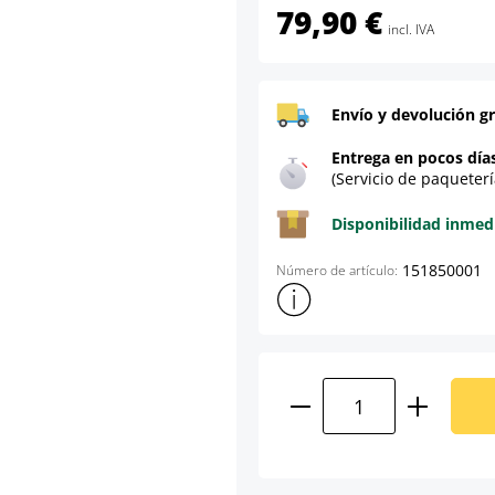
79,90 €
incl. IVA
Envío y devolución gr
Entrega en pocos día
(Servicio de paqueterí
Disponibilidad inmed
151850001
Número de artículo:
Mostrar más información sob
Cantidad del prod