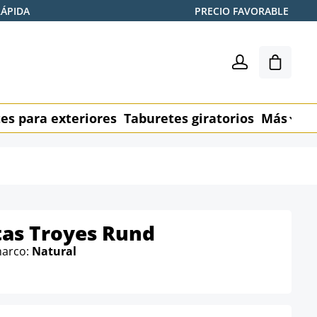
RÁPIDA
PRECIO FAVORABLE
El carr
es para exteriores
Taburetes giratorios
Más
M
itas Troyes Rund
marco:
Natural