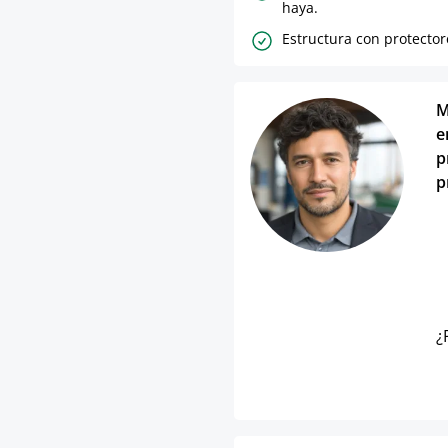
haya.
Estructura con protector
M
e
p
p
¿