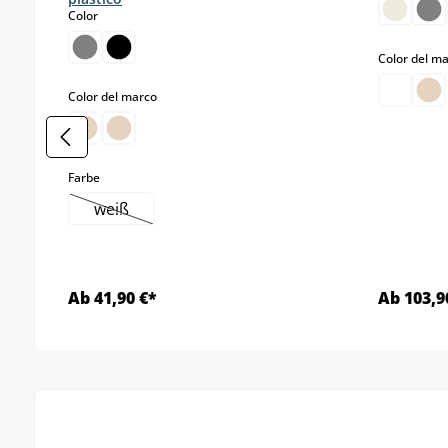
select
Color
Color del m
select
Color del marco
select
Farbe
weiß
(Esta opción no está disponible en este momento.)
Ab 41,90 €*
Ab 103,9
Detalles