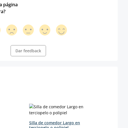
ta página
ra?
Dar feedback
Sill
s
Color
Silla de comedor Largo en
terciopelo o polipiel