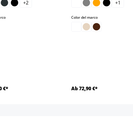
+
2
+
1
select
select
arco
Color del marco
0 €*
Ab 72,90 €*
Detalles
Detalles