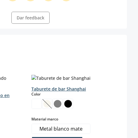
Dar feedback
Taburete de bar Shanghai
Tabu
select
s
Color
Color
do en
(Esta opción no está disponible en este mo
select
Material marco
Color 
Metal blanco mate