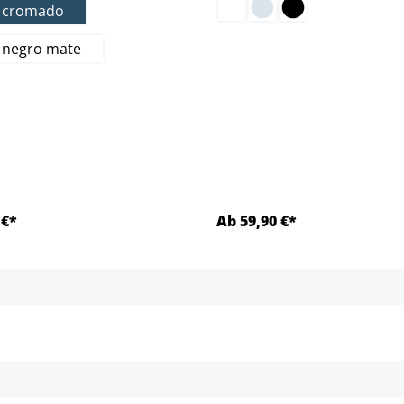
)
l cromado
 negro mate
 €*
Ab 59,90 €*
Detalles
Detalles