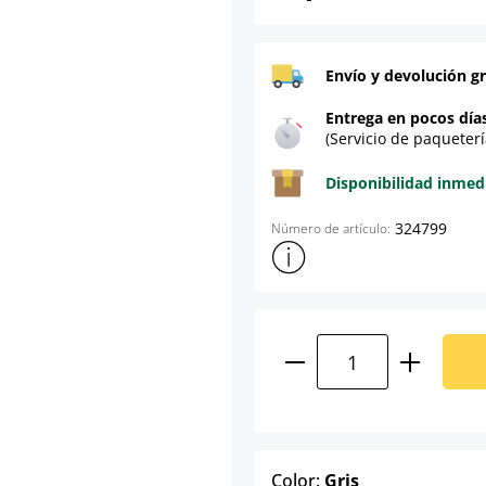
Envío y devolución gr
Entrega en pocos día
(Servicio de paqueterí
Disponibilidad inmed
324799
Número de artículo:
Mostrar más información sob
Cantidad del prod
select
Color:
Gris