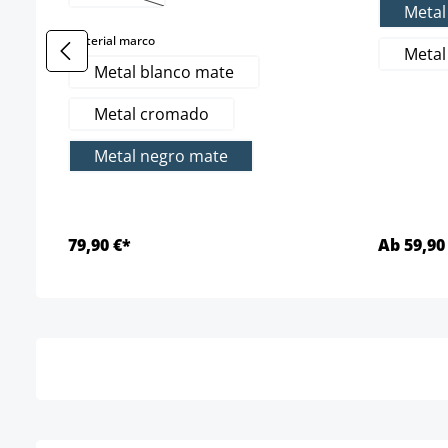
(Esta opción no está disponible en este momento.
Meta
select
Material marco
Metal
Metal blanco mate
Metal cromado
Metal negro mate
79,90 €*
Ab 59,90
Detalles