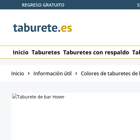
REGRESO GRATUITO
S
tar al contenido principal
Saltar a la búsqueda
Saltar a la navegación principal
Inicio
Taburetes
Taburetes con respaldo
Ta
Inicio
Información útil
Colores de taburetes de 