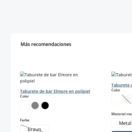
Más recomendaciones
Omitir la galería de productos
Taburete 
select
Color
Taburete de bar Elmore en polipiel
select
Color
(E
Material ma
select
Farbe
Metal
braun