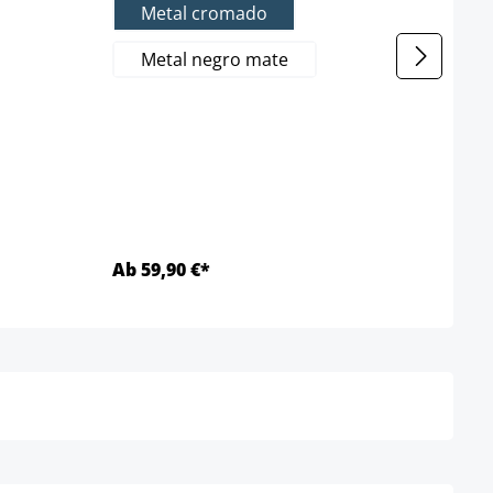
Metal cromado
Farbe
b
Metal negro mate
h
Ab 59,90 €*
Ab 7
Detalles