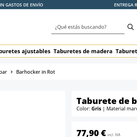
IN GASTOS DE ENVÍO
ENTREGA 
buretes ajustables
Taburetes de madera
Taburet
bar
Barhocker in Rot
Taburete de 
Color:
Gris
| Material mar
77,90 €
incl. IVA