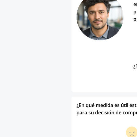
e
p
p
¿
¿En qué medida es útil es
para su decisión de comp