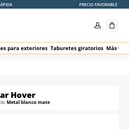
RÁPIDA
PRECIO FAVORABLE
El carr
es para exteriores
Taburetes giratorios
Más
M
bar Hover
co:
Metal blanco mate