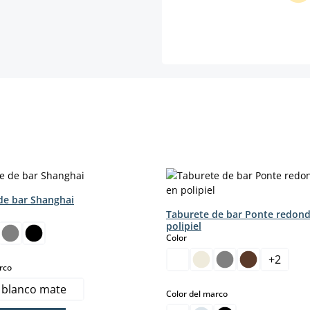
de bar Shanghai
Taburete de bar Ponte redon
polipiel
select
Color
sta opción no está disponible en este momento.)
+
2
select
rco
 blanco mate
select
Color del marco