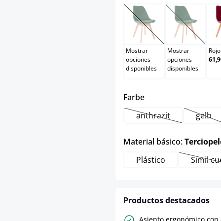
Negro
Negro/ne
(Esta opción no está d
(Esta opci
Mostrar
Mostrar
Rojo
opciones
opciones
61,9
disponibles
disponibles
select
Farbe
anthrazit
gelb
(Esta opción no está
(Esta
Material básico:
Terciopel
Plástico
Simil c
(E
Productos destacados
Asiento ergonómico con