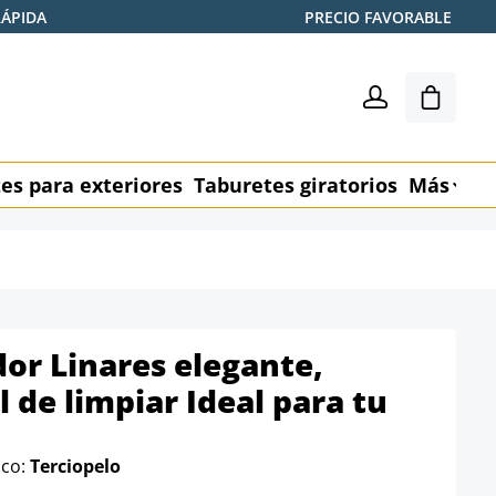
RÁPIDA
PRECIO FAVORABLE
El carr
es para exteriores
Taburetes giratorios
Más
M
dor Linares elegante,
 de limpiar Ideal para tu
ico:
Terciopelo