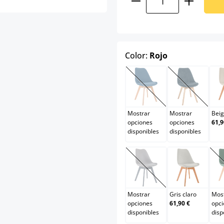
select
Color:
Rojo
Azul
Azul oscu
(Esta opción no está d
(Esta opci
Mostrar
Mostrar
Bei
opciones
opciones
61,9
disponibles
disponibles
Gris/gris
Gris claro
(Esta opción no está d
Mostrar
Gris claro
Mos
opciones
61,90 €
opci
disponibles
disp