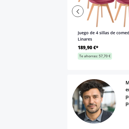
Juego de 4 sillas de come
Linares
189,90 €*
Te ahorras: 57,70 €
M
e
p
p