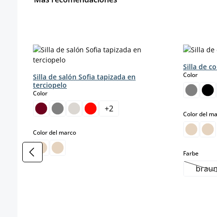
Omitir la galería de productos
Silla de c
select
Color
Silla de salón Sofia tapizada en
terciopelo
select
Color
+
2
Color del m
select
Color del marco
select
Farbe
brau
(Es