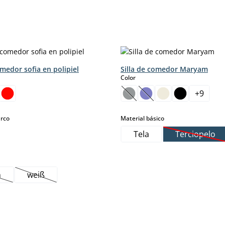
omedor sofia en polipiel
Silla de comedor Maryam
select
Color
+
9
(Esta opción no está dispon
(Esta opción no está d
select
select
arco
Material básico
Tela
Terciopelo
(Esta op
n
weiß
ta opción no está disponible en este momento.)
(Esta opción no está disponible en este momento.)