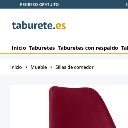
REGRESO GRATUITO
S
tar al contenido principal
Saltar a la búsqueda
Saltar a la navegación principal
Inicio
Taburetes
Taburetes con respaldo
Ta
Inicio
Mueble
Sillas de comedor