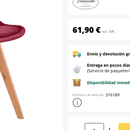
61,90 €
incl. IVA
Envío y devolución gr
Entrega en pocos día
(Servicio de paqueterí
Disponibilidad inmed
316189
Número de artículo:
Mostrar más información sob
Cantidad del prod