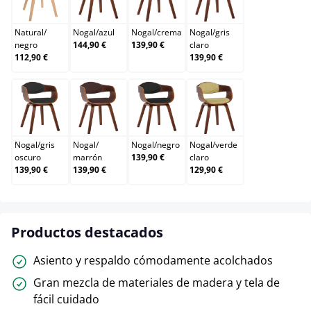
Natural/negro
Nogal/azul
Nogal/crema
Nogal/gris claro
Natural
/
Nogal
/
azul
Nogal
/
crema
Nogal
/
gris
negro
144,90 €
139,90 €
claro
112,90 €
139,90 €
Nogal/gris oscuro
Nogal/marrón
Nogal/negro
Nogal/verde claro
Nogal
/
gris
Nogal
/
Nogal
/
negro
Nogal
/
verde
oscuro
marrón
139,90 €
claro
139,90 €
139,90 €
129,90 €
Productos destacados
Asiento y respaldo cómodamente acolchados
Gran mezcla de materiales de madera y tela de
fácil cuidado