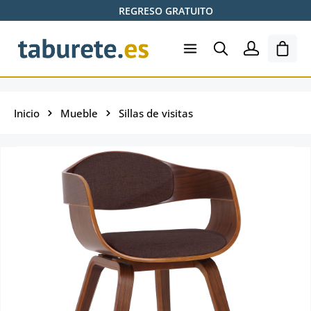
REGRESO GRATUITO
Saltar al contenido principal
El ca
Inicio
Mueble
Sillas de visitas