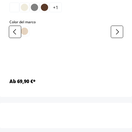
+
1
select
Color del marco
Ab 69,90 €*