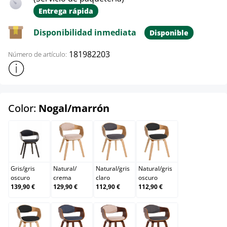
Entrega rápida
Disponibilidad inmediata
Disponible
181982203
Número de artículo:
Mostrar más información sobre el producto
select
Color:
Nogal/marrón
Gris/gris oscuro
Natural/crema
Natural/gris claro
Natural/gris oscuro
Gris
/
gris
Natural
/
Natural
/
gris
Natural
/
gris
oscuro
crema
claro
oscuro
139,90 €
129,90 €
112,90 €
112,90 €