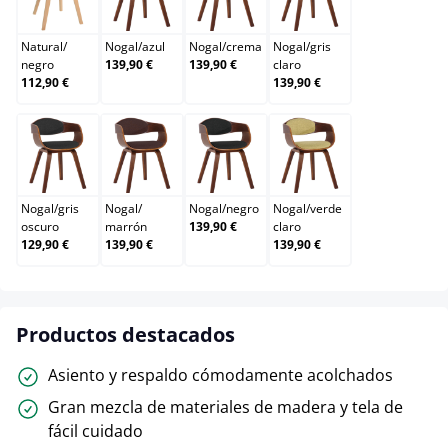
Natural/negro
Nogal/azul
Nogal/crema
Nogal/gris claro
Natural
/
Nogal
/
azul
Nogal
/
crema
Nogal
/
gris
negro
139,90 €
139,90 €
claro
112,90 €
139,90 €
Nogal/gris oscuro
Nogal/marrón
Nogal/negro
Nogal/verde claro
Nogal
/
gris
Nogal
/
Nogal
/
negro
Nogal
/
verde
oscuro
marrón
139,90 €
claro
129,90 €
139,90 €
139,90 €
Productos destacados
Asiento y respaldo cómodamente acolchados
Gran mezcla de materiales de madera y tela de
fácil cuidado