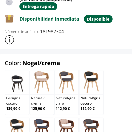
Entrega rápida
Disponibilidad inmediata
Disponible
181982304
Número de artículo:
Mostrar más información sobre el producto
select
Color:
Nogal/crema
Gris/gris oscuro
Natural/crema
Natural/gris claro
Natural/gris oscuro
Gris
/
gris
Natural
/
Natural
/
gris
Natural
/
gris
oscuro
crema
claro
oscuro
139,90 €
125,90 €
112,90 €
112,90 €