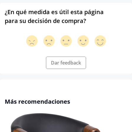
¿En qué medida es útil esta página
para su decisión de compra?
Dar feedback
Omitir la galería de productos
Más recomendaciones