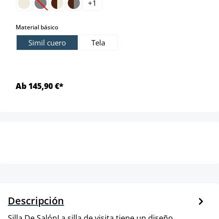
+
1
(Esta opción no está disponible en este momento.)
select
Material básico
Simil cuero
Tela
Ab 145,90 €*
Descripción
Silla De SalónLa silla de visita tiene un diseño