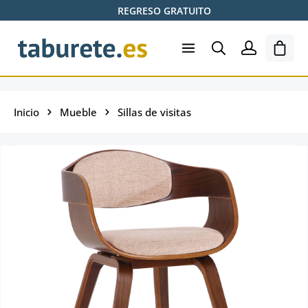
REGRESO GRATUITO
Saltar al contenido principal
El ca
Inicio
Mueble
Sillas de visitas