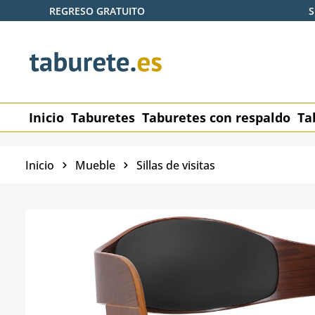
REGRESO GRATUITO
S
tar al contenido principal
Saltar a la búsqueda
Saltar a la navegación principal
Inicio
Taburetes
Taburetes con respaldo
Ta
Inicio
Mueble
Sillas de visitas