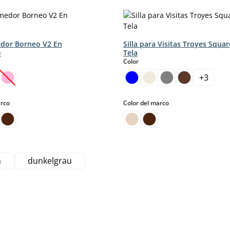
edor Borneo V2 En
Silla para Visitas Troyes Squa
o
Tela
select
Color
+
3
pción no está disponible en este momento.)
sta opción no está disponible en este momento.)
(Esta opción no está disponible en este momento.)
select
select
arco
Color del marco
n
dunkelgrau