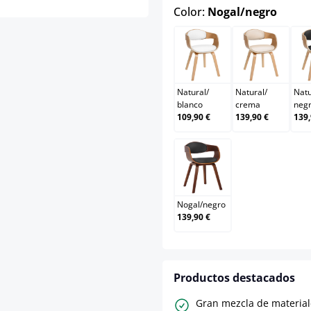
select
Color:
Nogal/negro
Natural/blanco
Natural/
Natural
/
Natural
/
Natu
blanco
crema
neg
109,90 €
139,90 €
139,
Nogal/negro
Nogal
/
negro
139,90 €
Productos destacados
Gran mezcla de materia