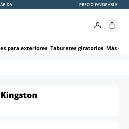
RÁPIDA
PRECIO FAVORABLE
El carr
es para exteriores
Taburetes giratorios
Más
M
a Kingston