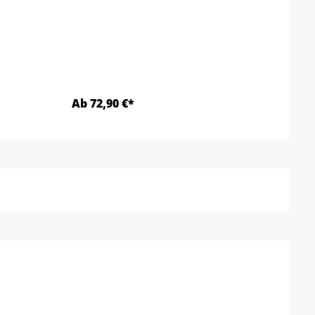
Color 
Ab 72,90 €*
Ab 1
Detalles