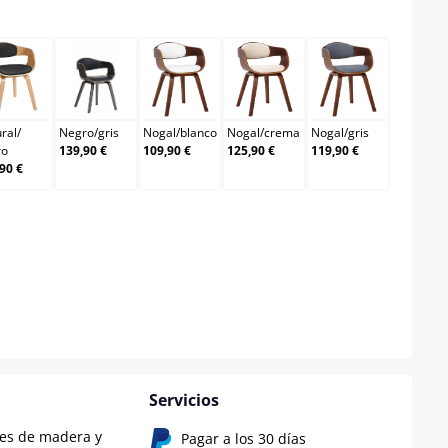
crema
Natural/negro
Negro/gris
Nogal/blanco
Nogal/crema
Nogal/gris
ral
/
Negro
/
gris
Nogal
/
blanco
Nogal
/
crema
Nogal
/
gris
ro
139,90 €
109,90 €
125,90 €
119,90 €
90 €
Servicios
les de madera y
Pagar a los 30 días