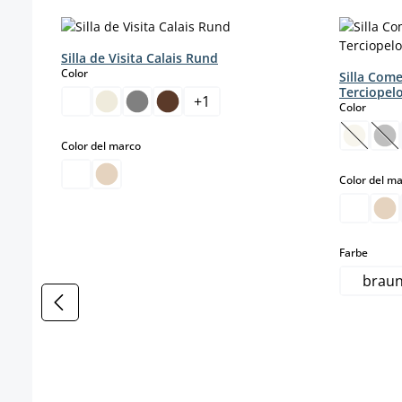
Omitir la galería de productos
Silla de Visita Calais Rund
select
Color
Silla Com
Terciopel
+
1
select
Color
(Esta o
(E
select
Color del marco
Color del m
select
Farbe
brau