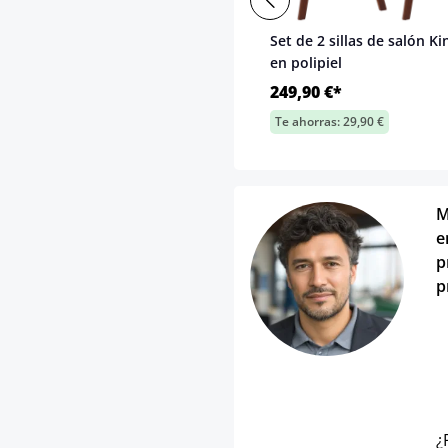
Set de 2 sillas de salón K
en polipiel
249,90 €*
Te ahorras: 29,90 €
M
e
p
p
¿