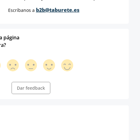
b2b@taburete.es
Escríbanos a
ta página
ra?
Dar feedback