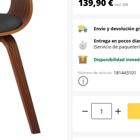
139,90 €
incl. IVA
Envío y devolución gr
Entrega en pocos día
(Servicio de paqueterí
Disponibilidad inmed
181443101
Número de artículo:
Mostrar más información sob
Cantidad del prod