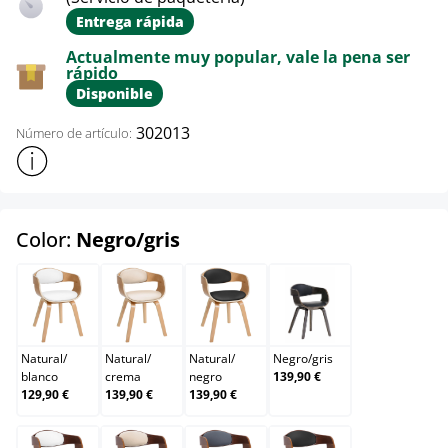
Entrega rápida
Actualmente muy popular, vale la pena ser
rápido
Disponible
302013
Número de artículo:
Mostrar más información sobre el producto
select
Color:
Negro/gris
Natural/blanco
Natural/crema
Natural/negro
Negro/gris
Natural
/
Natural
/
Natural
/
Negro
/
gris
blanco
crema
negro
139,90 €
129,90 €
139,90 €
139,90 €