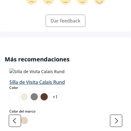
Dar feedback
Omitir la galería de productos
Más recomendaciones
Silla de Visita Calais Rund
select
Color
+
1
select
Color del marco