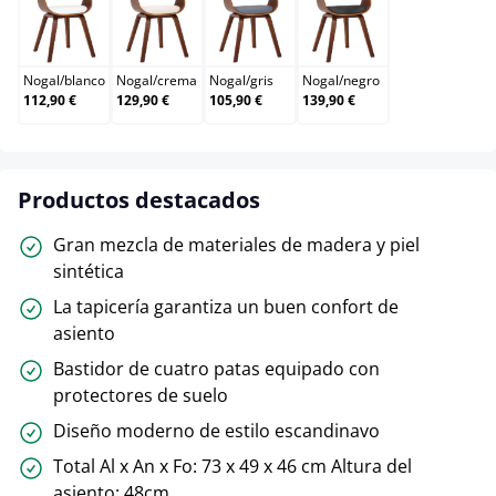
Nogal/blanco
Nogal/crema
Nogal/gris
Nogal/negro
Nogal
/
blanco
Nogal
/
crema
Nogal
/
gris
Nogal
/
negro
112,90 €
129,90 €
105,90 €
139,90 €
Productos destacados
Gran mezcla de materiales de madera y piel
sintética
La tapicería garantiza un buen confort de
asiento
Bastidor de cuatro patas equipado con
protectores de suelo
Diseño moderno de estilo escandinavo
Total Al x An x Fo: 73 x 49 x 46 cm Altura del
asiento: 48cm