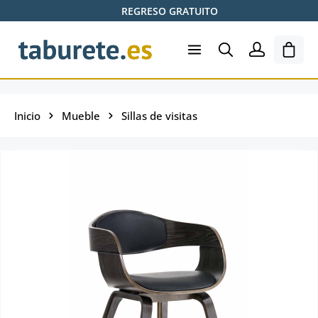
REGRESO GRATUITO
Saltar al contenido principal
El ca
Inicio
Mueble
Sillas de visitas