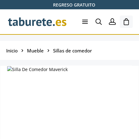
REGRESO GRATUITO
Saltar al contenido principal
El ca
Inicio
Mueble
Sillas de comedor