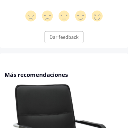
Dar feedback
Omitir la galería de productos
Más recomendaciones