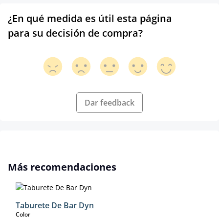
¿En qué medida es útil esta página
para su decisión de compra?
Dar feedback
Omitir la galería de productos
Más recomendaciones
Taburete De Bar Dyn
select
Color