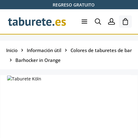
REGRESO GRATUITO
Saltar al contenido principal
El ca
Inicio
Información útil
Colores de taburetes de bar
Barhocker in Orange