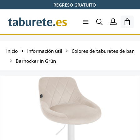
REGRESO GRATUITO
Saltar al contenido principal
El ca
Inicio
Información útil
Colores de taburetes de bar
Barhocker in Grün