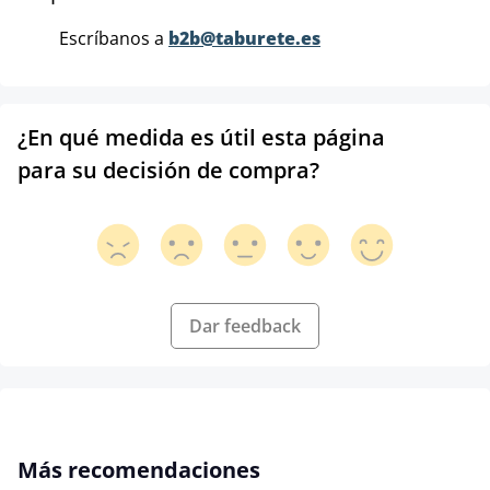
Escríbanos a
b2b@taburete.es
¿En qué medida es útil esta página
para su decisión de compra?
Dar feedback
Omitir la galería de productos
Más recomendaciones