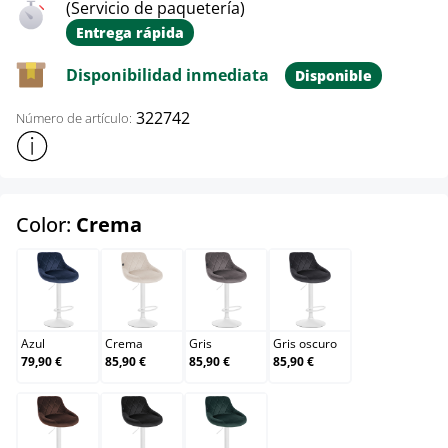
(Servicio de paquetería)
Entrega rápida
Disponibilidad inmediata
Disponible
322742
Número de artículo:
Mostrar más información sobre el producto
select
Color:
Crema
Azul
Crema
Gris
Gris oscuro
Azul
Crema
Gris
Gris oscuro
79,90 €
85,90 €
85,90 €
85,90 €
Marrón
Negro
Verde oscuro