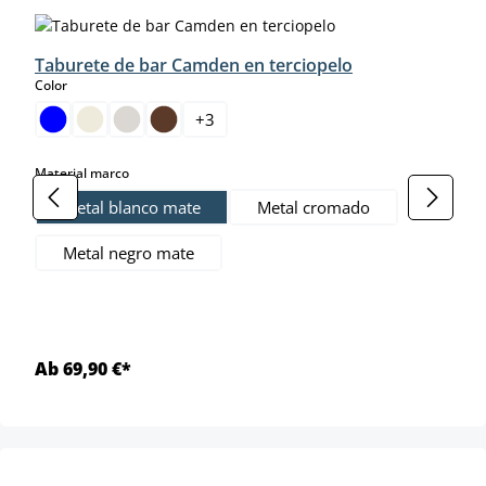
Taburete de bar Camden en terciopelo
select
Color
+
3
select
Material marco
Metal blanco mate
Metal cromado
Metal negro mate
Ab 69,90 €*