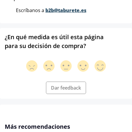
Escríbanos a
b2b@taburete.es
¿En qué medida es útil esta página
para su decisión de compra?
Dar feedback
Omitir la galería de productos
Más recomendaciones