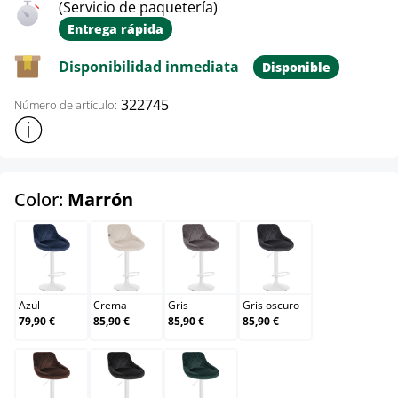
(Servicio de paquetería)
Entrega rápida
Disponibilidad inmediata
Disponible
322745
Número de artículo:
Mostrar más información sobre el producto
select
Color:
Marrón
Azul
Crema
Gris
Gris oscuro
Azul
Crema
Gris
Gris oscuro
79,90 €
85,90 €
85,90 €
85,90 €
Marrón
Negro
Verde oscuro