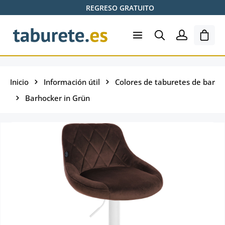
REGRESO GRATUITO
Saltar al contenido principal
El ca
Inicio
Información útil
Colores de taburetes de bar
Barhocker in Grün