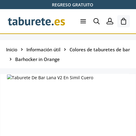
REGRESO GRATUITO
Saltar al contenido principal
El ca
Inicio
Información útil
Colores de taburetes de bar
Barhocker in Orange