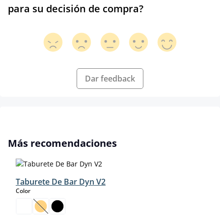
para su decisión de compra?
Dar feedback
Omitir la galería de productos
Más recomendaciones
Taburete De Bar Dyn V2
select
Color
(Esta opción no está disponible en este momento.)