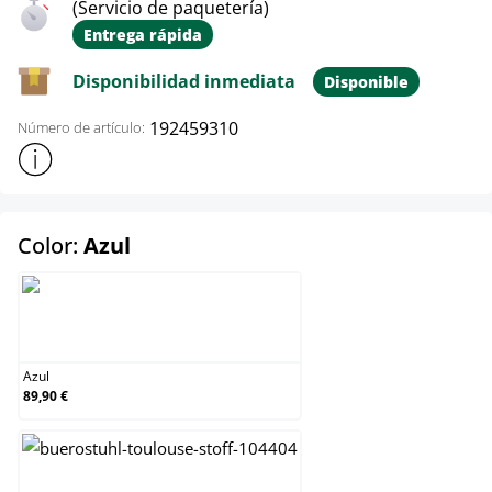
(Servicio de paquetería)
Entrega rápida
Disponibilidad inmediata
Disponible
192459310
Número de artículo:
Mostrar más información sobre el producto
select
Color:
Azul
Azul
Azul
89,90 €
Crema