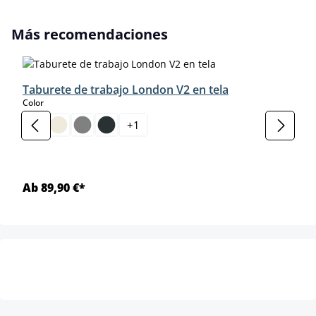
Omitir la galería de productos
Más recomendaciones
Taburete de trabajo London V2 en tela
select
Color
+
1
Ab 89,90 €*