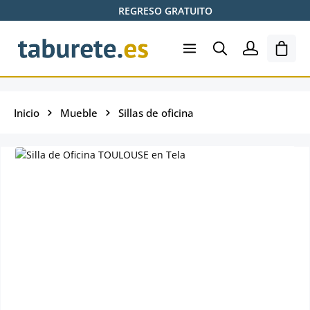
REGRESO GRATUITO
Saltar al contenido principal
El ca
Inicio
Mueble
Sillas de oficina