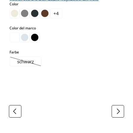
select
Color
+
4
select
Color del marco
select
Farbe
schwarz
(Esta opción no está disponible en este momento.)