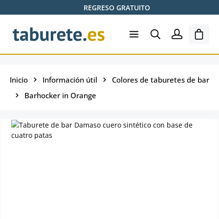
REGRESO GRATUITO
Saltar al contenido principal
El ca
Inicio
Información útil
Colores de taburetes de bar
Barhocker in Orange