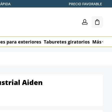
RÁPIDA
PRECIO FAVORABLE
El carr
es para exteriores
Taburetes giratorios
Más
M
strial Aiden