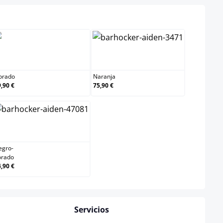
Dorado
Naranja
orado
Naranja
,90 €
75,90 €
Negro-dorado
egro-
orado
,90 €
Servicios