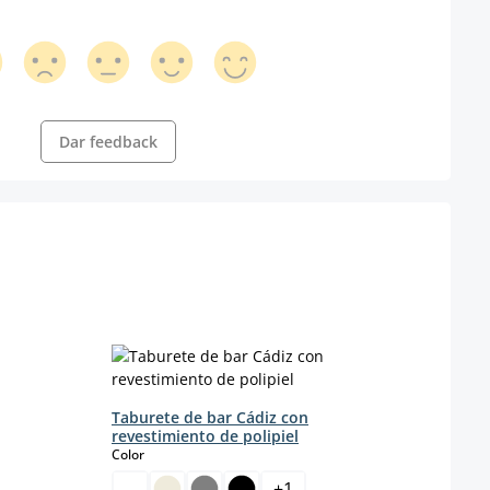
Dar feedback
Taburete de bar Cádiz con
Tabur
revestimiento de polipiel
con 
select
s
Color
Color
ible en este momento.)
+
1