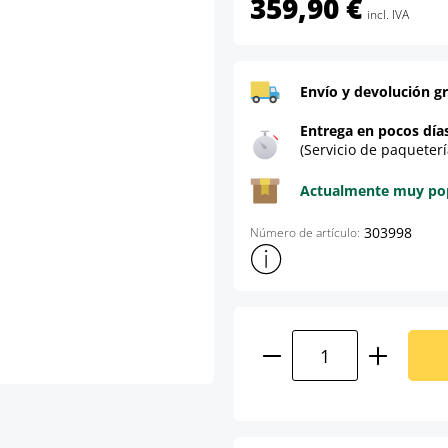
359,90 €
incl. IVA
Envío y devolución gr
Entrega en pocos día
(Servicio de paqueterí
Actualmente muy popu
303998
Número de artículo:
Mostrar más información sob
Cantidad del prod