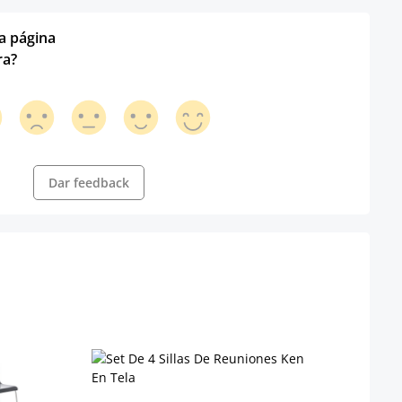
ta página
ra?
Dar feedback