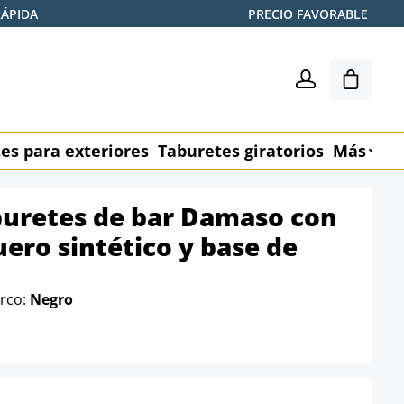
RÁPIDA
PRECIO FAVORABLE
El carr
es para exteriores
Taburetes giratorios
Más
M
buretes de bar Damaso con
uero sintético y base de
arco:
Negro