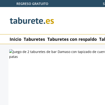
REGRESO GRATUITO
S
tar al contenido principal
Saltar a la búsqueda
Saltar a la navegación principal
Inicio
Taburetes
Taburetes con respaldo
Ta