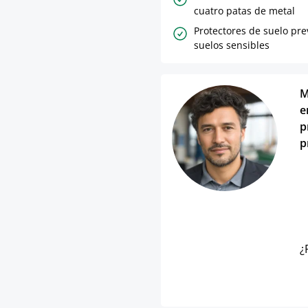
cuatro patas de metal
Protectores de suelo pr
suelos sensibles
M
e
p
p
¿