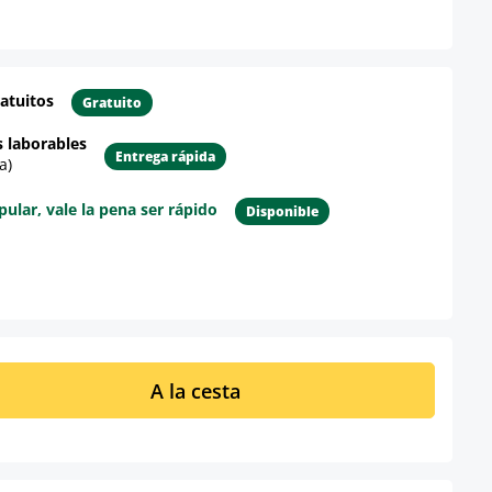
atuitos
Gratuito
s laborables
Entrega rápida
a)
lar, vale la pena ser rápido
Disponible
re el producto
ucto: introduce la cantidad deseada o u
A la cesta