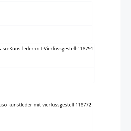
Rojo
Verde
lect
Acero inoxidable