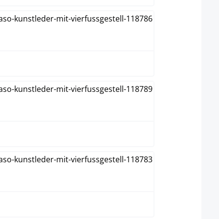
Marrón
Naranja
Negro