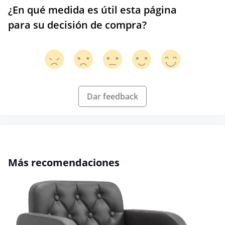
¿En qué medida es útil esta página
para su decisión de compra?
Dar feedback
Omitir la galería de productos
Más recomendaciones