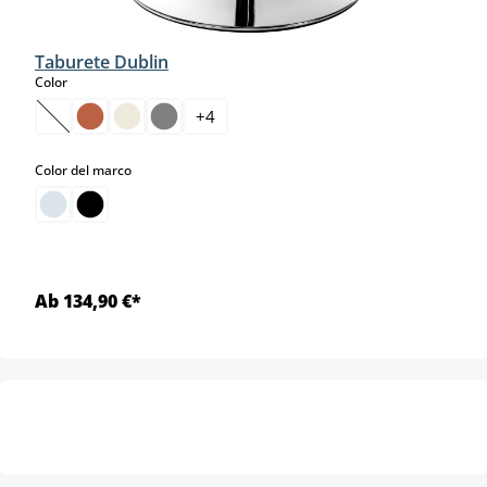
Taburete Dublin
select
Color
+
4
(Esta opción no está disponible en este momento.)
select
Color del marco
Ab 134,90 €*