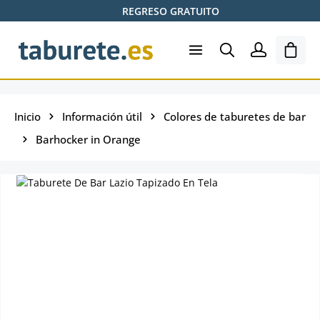
REGRESO GRATUITO
Saltar al contenido principal
El ca
Inicio
Información útil
Colores de taburetes de bar
Barhocker in Orange