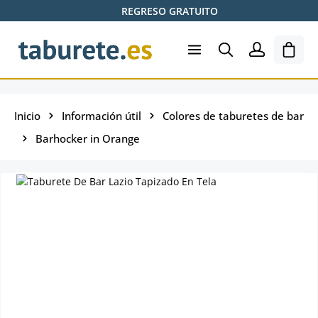
REGRESO GRATUITO
Saltar al contenido principal
El ca
Inicio
Información útil
Colores de taburetes de bar
Barhocker in Orange