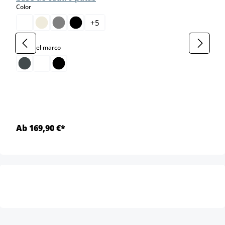
select
Color
+
5
select
Color del marco
Ab 169,90 €*