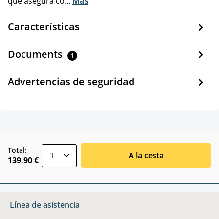
que asegura co…
Más
Características
Documents
1
Advertencias de seguridad
zentheme.component.product.quantitySele
Total:
A la cesta
139,90 €
Línea de asistencia