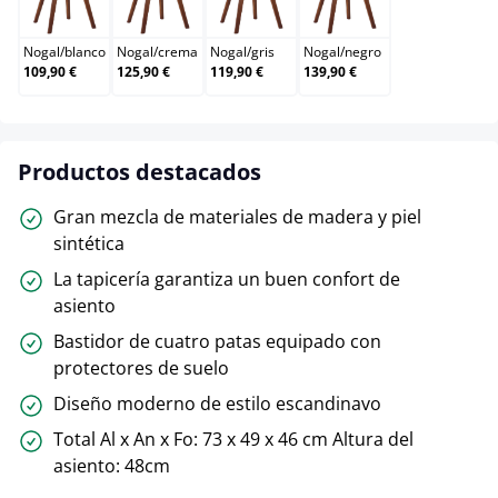
Nogal/blanco
Nogal/crema
Nogal/gris
Nogal/negro
Nogal
/
blanco
Nogal
/
crema
Nogal
/
gris
Nogal
/
negro
109,90 €
125,90 €
119,90 €
139,90 €
Productos destacados
Gran mezcla de materiales de madera y piel
sintética
La tapicería garantiza un buen confort de
asiento
Bastidor de cuatro patas equipado con
protectores de suelo
Diseño moderno de estilo escandinavo
Total Al x An x Fo: 73 x 49 x 46 cm Altura del
asiento: 48cm