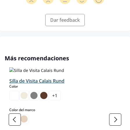
Dar feedback
Omitir la galería de productos
Más recomendaciones
Silla de Visita Calais Rund
select
Color
+
1
select
Color del marco