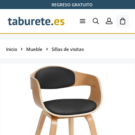
REGRESO GRATUITO
Saltar al contenido principal
El ca
Inicio
Mueble
Sillas de visitas