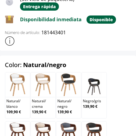
Entrega rápida
Disponibilidad inmediata
Disponible
181443401
Número de artículo:
Mostrar más información sobre el producto
select
Color:
Natural/negro
Natural/blanco
Natural/crema
Natural/negro
Negro/gris
Natural
/
Natural
/
Natural
/
Negro
/
gris
blanco
crema
negro
139,90 €
109,90 €
139,90 €
139,90 €