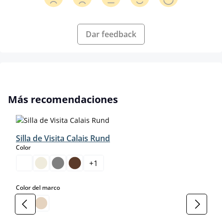
Dar feedback
Omitir la galería de productos
Más recomendaciones
Silla de Visita Calais Rund
select
Color
+
1
select
Color del marco