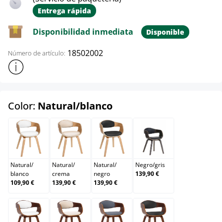
Entrega rápida
Disponibilidad inmediata
Disponible
18502002
Número de artículo:
Mostrar más información sobre el producto
select
Color:
Natural/blanco
Natural/blanco
Natural/crema
Natural/negro
Negro/gris
Natural
/
Natural
/
Natural
/
Negro
/
gris
blanco
crema
negro
139,90 €
109,90 €
139,90 €
139,90 €