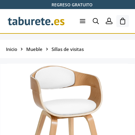
REGRESO GRATUITO
Saltar al contenido principal
El ca
Inicio
Mueble
Sillas de visitas