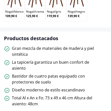
Nogal/blanco
Nogal/crema
Nogal/gris
Nogal/negro
Nogal
/
blanco
Nogal
/
crema
Nogal
/
gris
Nogal
/
negro
109,90 €
125,90 €
119,90 €
139,90 €
Productos destacados
Gran mezcla de materiales de madera y piel
sintética
La tapicería garantiza un buen confort de
asiento
Bastidor de cuatro patas equipado con
protectores de suelo
Diseño moderno de estilo escandinavo
Total Al x An x Fo: 73 x 49 x 46 cm Altura del
asiento: 48cm