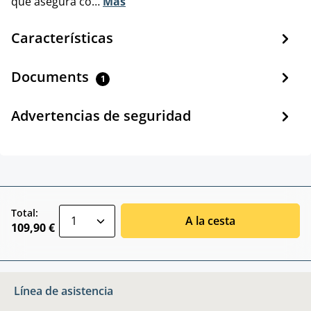
que asegura co…
Más
Características
Documents
1
Advertencias de seguridad
zentheme.component.product.quantitySele
Total:
A la cesta
109,90 €
Línea de asistencia