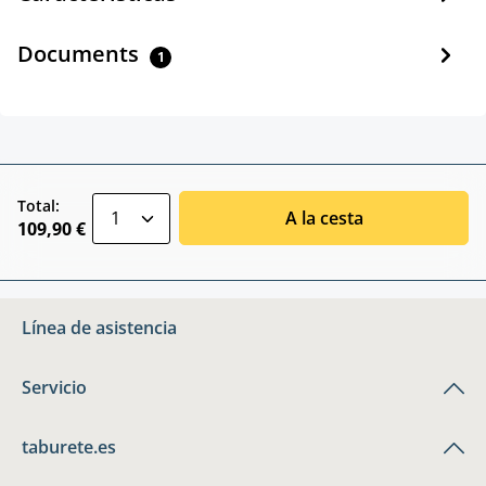
Documents
1
zentheme.component.product.quantitySele
Total:
A la cesta
109,90 €
Línea de asistencia
Servicio
taburete.es