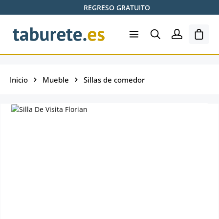
REGRESO GRATUITO
Saltar al contenido principal
El ca
Inicio
Mueble
Sillas de comedor