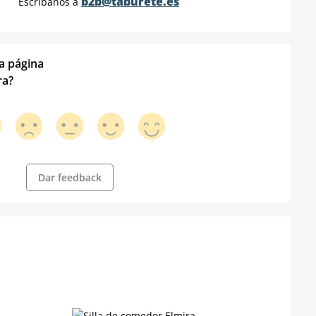
b2b@taburete.es
Escríbanos a
ta página
ra?
Dar feedback