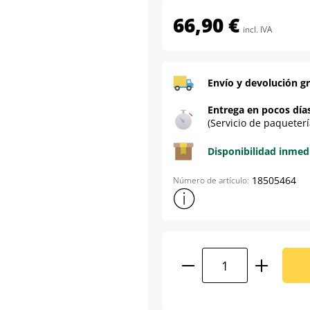
66,90 €
incl. IVA
Envío y devolución gr
Entrega en pocos día
(Servicio de paqueterí
Disponibilidad inmed
18505464
Número de artículo:
Mostrar más información sob
Cantidad del prod