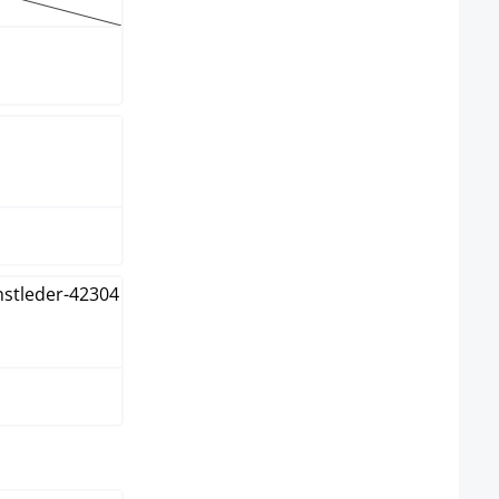
ón
o
lect