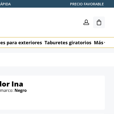
RÁPIDA
PRECIO FAVORABLE
El carr
es para exteriores
Taburetes giratorios
Más
M
dor Ina
l marco:
Negro