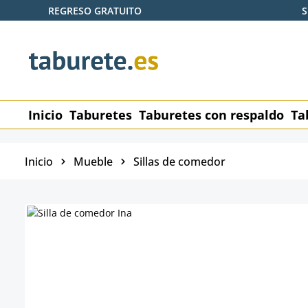
REGRESO GRATUITO
S
tar al contenido principal
Saltar a la búsqueda
Saltar a la navegación principal
Inicio
Taburetes
Taburetes con respaldo
Ta
Inicio
Mueble
Sillas de comedor