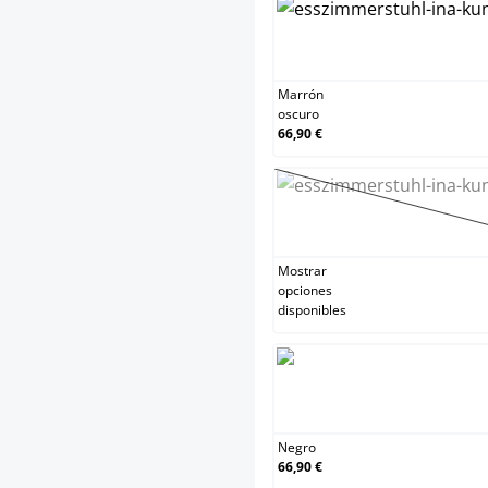
Marró
Marrón
oscuro
66,90 €
Natur
(Esta 
Mostrar
opciones
disponibles
Negr
Negro
66,90 €