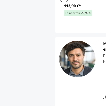
112,90 €*
Te ahorras: 20,90 €
M
e
p
p
¿