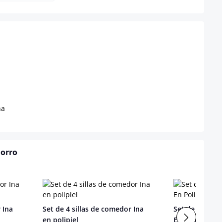
na
horro
 Ina
Set de 4 sillas de comedor Ina
Set de 6 silla
en polipiel
En Polipiel