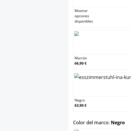
Mostrar
opciones
disponibles
Marr
Marrón
66,90 €
Negr
Negro
63,90 €
se
Color del marco:
Negro