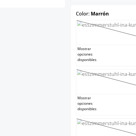
select
Color:
Marrón
Blanc
(Esta 
Mostrar
opciones
disponibles
Crem
(Esta 
Mostrar
opciones
disponibles
Gris
(Esta 