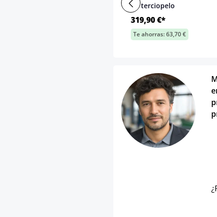
en terciopelo
319,90 €*
Te ahorras: 63,70 €
M
e
p
p
¿