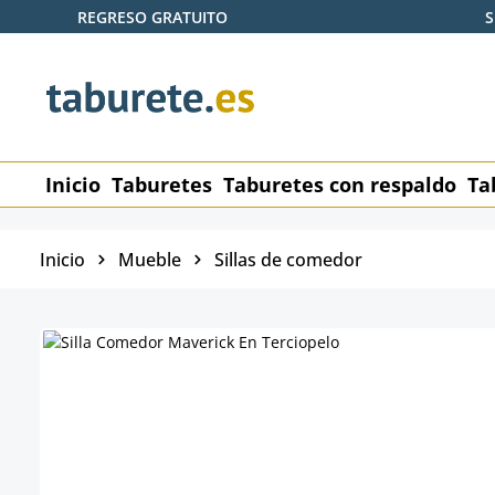
REGRESO GRATUITO
S
tar al contenido principal
Saltar a la búsqueda
Saltar a la navegación principal
Inicio
Taburetes
Taburetes con respaldo
Ta
Inicio
Mueble
Sillas de comedor