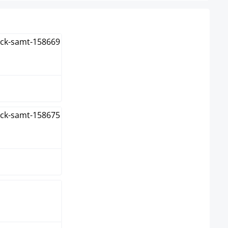
ma
do