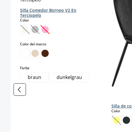
Silla Comedor Borneo V2 En
Terciopelo
select
Color
(Esta opción no está disponible en este momento.)
(Esta opción no está disponible en este momento
(Esta opción no está disponible en este mo
select
Color del marco
select
Farbe
braun
dunkelgrau
Silla de 
select
Color
(Esta o