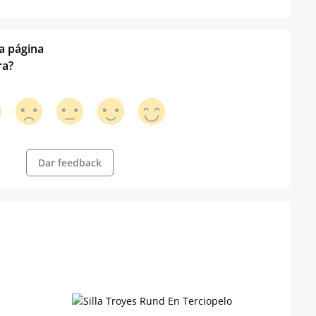
ta página
ra?
Dar feedback