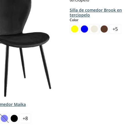
Silla de comedor Brook en
terciopelo
select
Color
+
5
.)
mento.)
comedor Maika
+
8
pción no está disponible en este momento.)
(Esta opción no está disponible en este momento.)