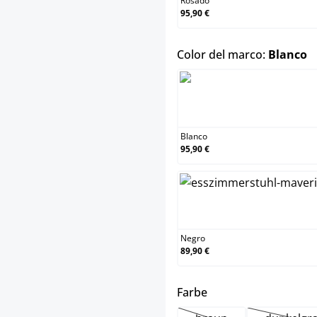
Rosado
95,90 €
s
Color del marco:
Blanco
Blan
Blanco
95,90 €
Negr
Negro
89,90 €
select
Farbe