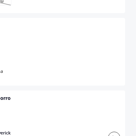
au
disponible en este momento.)
a opción no está disponible en este momento.)
na
horro
verick