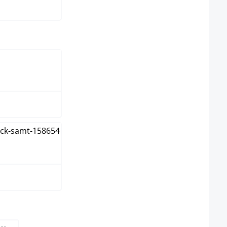
elect
co
o