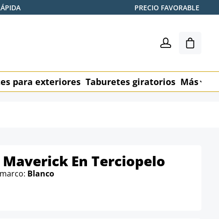
RÁPIDA
PRECIO FAVORABLE
El carr
es para exteriores
Taburetes giratorios
Más
M
 Maverick En Terciopelo
l marco:
Blanco