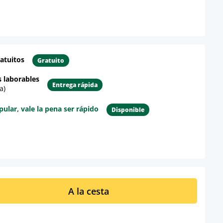
atuitos
Gratuito
s laborables
Entrega rápida
a)
lar, vale la pena ser rápido
Disponible
re el producto
ucto: introduce la cantidad deseada o u
A la cesta