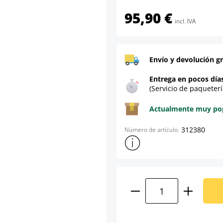
95,90 €
incl. IVA
Envío y devolución gr
Entrega en pocos día
(Servicio de paqueterí
Actualmente muy popu
312380
Número de artículo:
Mostrar más información sob
Cantidad del prod