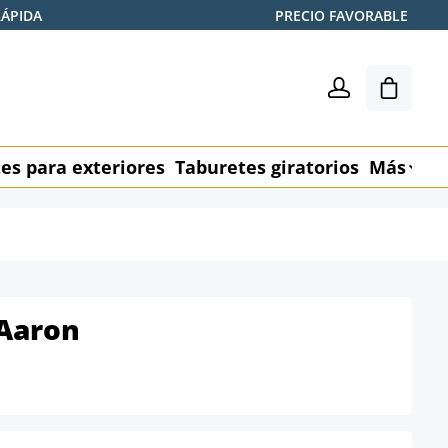
RÁPIDA
PRECIO FAVORABLE
El carr
es para exteriores
Taburetes giratorios
Más
M
 Aaron