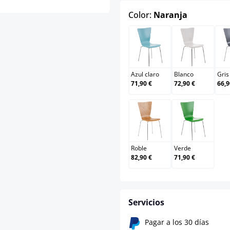
select
Color:
Naranja
Azul claro
Blanco
Azul claro
Blanco
Gris
71,90 €
72,90 €
66,9
Roble
Verde
Roble
Verde
82,90 €
71,90 €
Servicios
Pagar a los 30 días