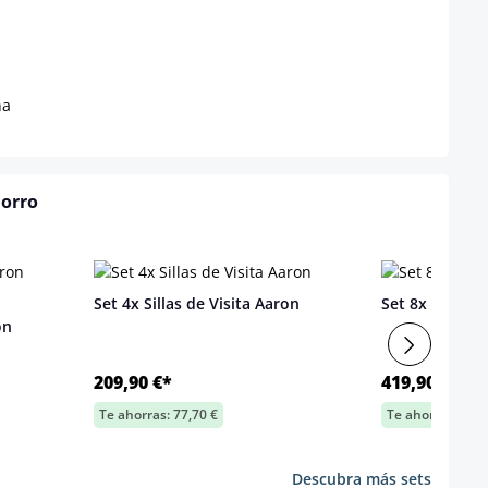
na
horro
Set 4x Sillas de Visita Aaron
Set 8x Sillas d
on
209,90 €*
419,90 €*
Te ahorras: 77,70 €
Te ahorras: 155,
Descubra más sets