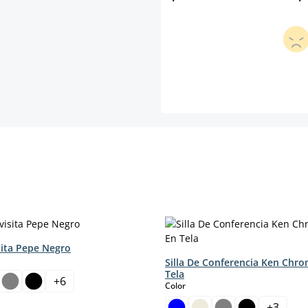
isita Pepe Negro
Silla De Conferencia Ken Chr
Tela
+
6
select
Color
+
3