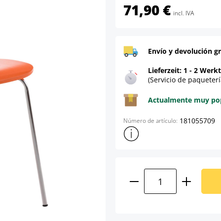
71,90 €
incl. IVA
Envío y devolución gr
Lieferzeit: 1 - 2 Werk
(Servicio de paqueterí
Actualmente muy popu
181055709
Número de artículo:
Mostrar más información sob
Cantidad del prod