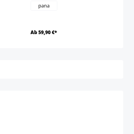
pana
Ab 59,90 €*
Ab 6
Detalles