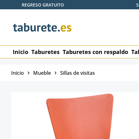
REGRESO GRATUITO
S
tar al contenido principal
Saltar a la búsqueda
Saltar a la navegación principal
Inicio
Taburetes
Taburetes con respaldo
Ta
Inicio
Mueble
Sillas de visitas