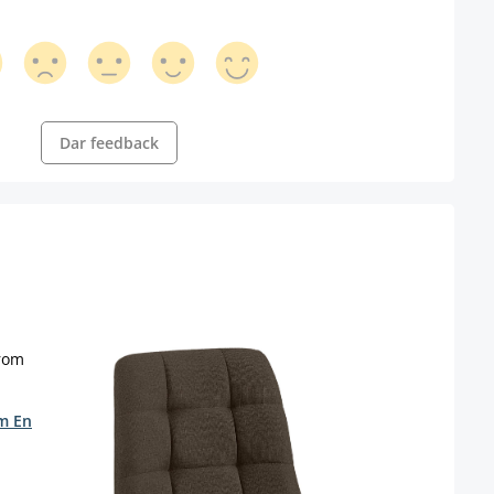
Dar feedback
Silla
s
Color
om En
(E