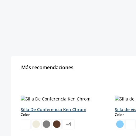
Más recomendaciones
Omitir la galería de productos
Silla De Conferencia Ken Chrom
Silla de v
select
select
Color
Color
+
4