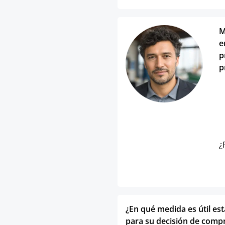
M
e
p
p
¿
¿En qué medida es útil es
para su decisión de comp