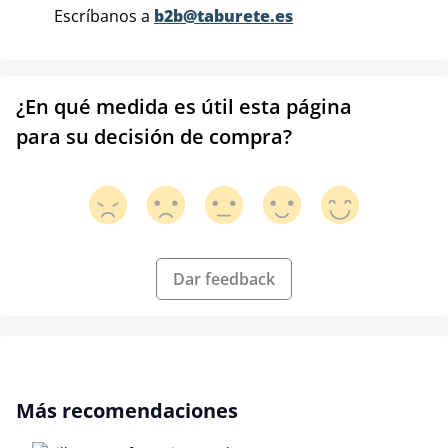
Escríbanos a
b2b@taburete.es
¿En qué medida es útil esta página
para su decisión de compra?
Dar feedback
Omitir la galería de productos
Más recomendaciones