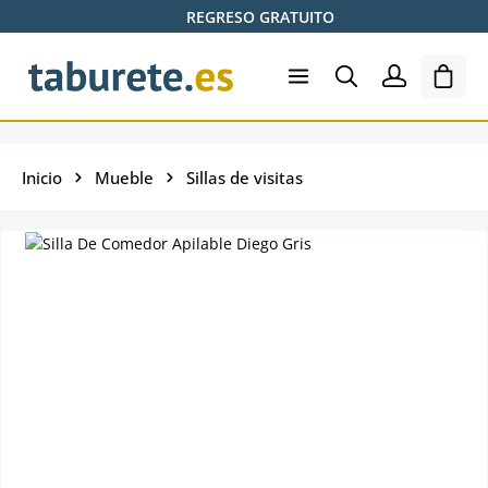
REGRESO GRATUITO
Saltar al contenido principal
El ca
Inicio
Mueble
Sillas de visitas