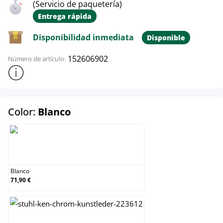
(Servicio de paquetería)
Entrega rápida
Disponibilidad inmediata
Disponible
152606902
Número de artículo:
Mostrar más información sobre el producto
select
Color:
Blanco
Blanco
Blanco
71,90 €
Crema