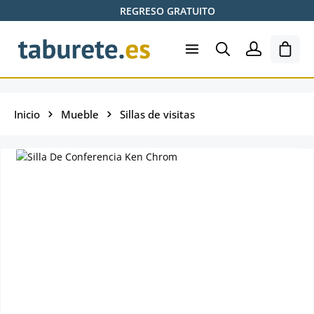
REGRESO GRATUITO
Saltar al contenido principal
El ca
Inicio
Mueble
Sillas de visitas