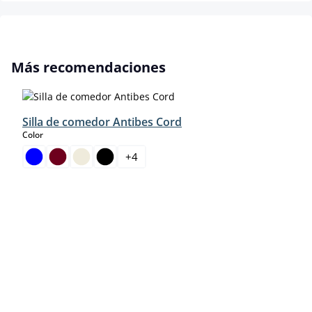
Omitir la galería de productos
Más recomendaciones
Silla de comedor Antibes Cord
select
Color
+
4