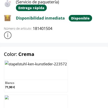
(Servicio de paquetería)
Entrega rápida
Disponibilidad inmediata
Disponible
181401504
Número de artículo:
Mostrar más información sobre el producto
select
Color:
Crema
Blanco
Blanco
71,90 €
Crema