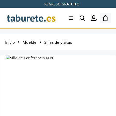
REGRESO GRATUITO
Saltar al contenido principal
El ca
Inicio
Mueble
Sillas de visitas