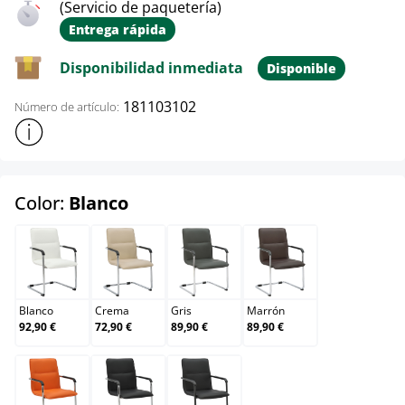
(Servicio de paquetería)
Entrega rápida
Disponibilidad inmediata
Disponible
181103102
Número de artículo:
Mostrar más información sobre el producto
select
Color:
Blanco
Blanco
Crema
Gris
Marrón
Blanco
Crema
Gris
Marrón
92,90 €
72,90 €
89,90 €
89,90 €
Naranja
Negro
Negro/negro