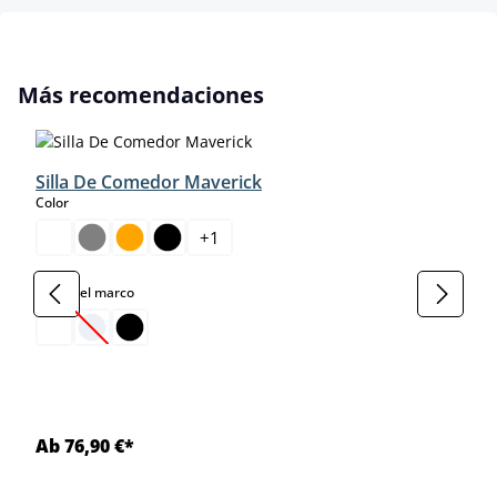
Omitir la galería de productos
Más recomendaciones
Silla De Comedor Maverick
select
Color
+
1
select
Color del marco
(Esta opción no está disponible en este momento.)
Ab 76,90 €*