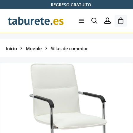
REGRESO GRATUITO
Saltar al contenido principal
El ca
Inicio
Mueble
Sillas de comedor