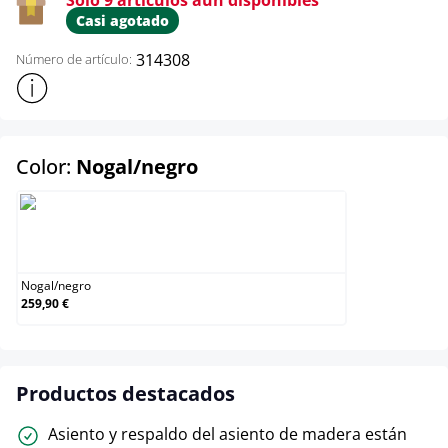
Casi agotado
314308
Número de artículo:
Mostrar más información sobre el producto
select
Color:
Nogal/negro
Nogal/negro
Nogal
/
negro
259,90 €
Productos destacados
Asiento y respaldo del asiento de madera están