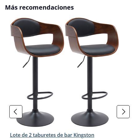
Omitir la galería de productos
Más recomendaciones
Lote de 2 taburetes de bar Kingston